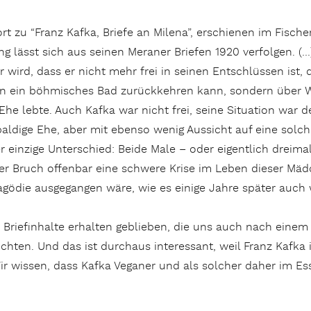
t zu “Franz Kafka, Briefe an Milena”, erschienen im Fisch
g lässt sich aus seinen Meraner Briefen 1920 verfolgen. (…)
r wird, dass er nicht mehr frei in seinen Entschlüssen ist
in ein böhmisches Bad zurückkehren kann, sondern über Wi
Ehe lebte. Auch Kafka war nicht frei, seine Situation war d
 baldige Ehe, aber mit ebenso wenig Aussicht auf eine solch
Der einzige Unterschied: Beide Male – oder eigentlich dreim
r Bruch offenbar eine schwere Krise im Leben dieser Mä
gödie ausgegangen wäre, wie es einige Jahre später auch w
Briefinhalte erhalten geblieben, die uns auch nach einem 
ichten. Und das ist durchaus interessant, weil Franz Kafka
Wir wissen, dass Kafka Veganer und als solcher daher im E