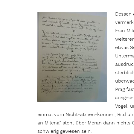
Dessen 
vermerkt
Frau Mil
weiterer
etwas S
Untermai
ausdrück
sterbli
überwac
Prag fas
ausgeset
Vögel, u
einmal vom Nicht-atmen-können, Bild und 
an Milena” steht über Meran dann nichts 
schwierig gewesen sein.