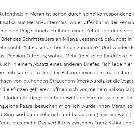
Aufenthalt in Meran ist schon durch seine Korrespondenz b
 Kafka aus Meran-Untermais, wo er offenbar in der Pension
ena, von Prag schrieb ich Ihnen einen Zettel und dann von
 Brief des Schriftstellers an Milena Jessenská bekundet in 
ehnsucht: “Ist es schön bei Ihnen zuhause?” Und wieder de
s, Pension Ottoburg wohnt. Mehr über seine Eindrücke in M
lich in einem Absatz eines anderen Briefes: ”Ich lebe hier
che Leib kaum ertragen, der Balkon meines Zimmers ist in
hsen von blühenden Sträuchern (merkwürdig ist die Vegetat
t die Pfützen gefrieren, öffnen sich vor meinem Balkon lan
zt (oder allerdings den tiefbewölkten Himmel, wie seit fa
ngleiche Paare, besuchen mich: Ich würde Ihnen Meran so 
Sinn sind darin sehr nah und beides mag hier ein wenig le
Genaueres mehr. Das Verhältnis zwischen Franz Kafka und 