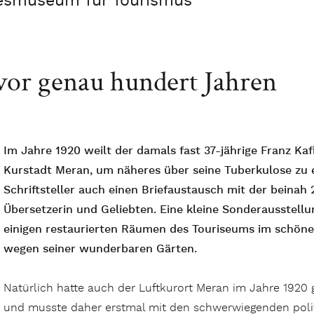
desmuseum für Tourismus
vor genau hundert Jahren
Im Jahre 1920 weilt der damals fast 37-jährige Franz Kaf
Kurstadt Meran, um näheres über seine Tuberkulose zu er
Schriftsteller auch einen Briefaustausch mit der beinah 
Übersetzerin und Geliebten. Eine kleine Sonderausstellun
einigen restaurierten Räumen des Touriseums im schön
wegen seiner wunderbaren Gärten.
Natürlich hatte auch der Luftkurort Meran im Jahre 1920 g
und musste daher erstmal mit den schwerwiegenden polit