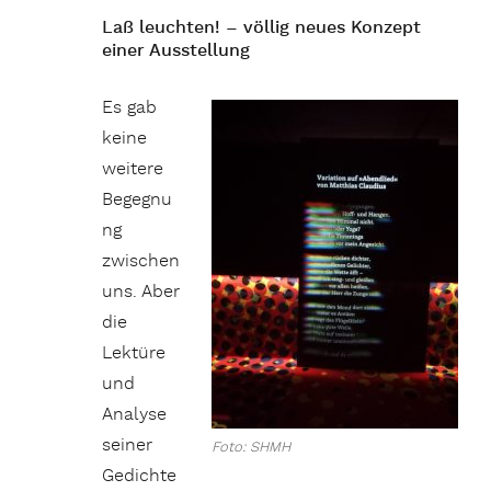
Laß leuchten! – völlig neues Konzept
einer Ausstellung
Es gab
keine
weitere
Begegnu
ng
zwischen
uns. Aber
die
Lektüre
und
Analyse
seiner
Foto: SHMH
Gedichte