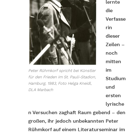
lernte
die
Verfasse
rin
dieser
Zeilen –
noch
mitten
im
Peter Rühmkorf spricht bei Künstler
für den Frieden im St. Pauli-Stadion,
Studium
Hamburg, 1983, Foto Helga Kneidl,
und
DLA Marbach
ersten
lyrische
n Versuchen zaghaft Raum gebend – den
großen, ihr jedoch unbekannten Peter
Rühmkorf auf einem Literaturseminar im