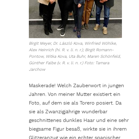
Birgit Meyer, Dr. László Kova, Winfried Wöhlke,
Alex Heinrich (hi. R. v. li. n. r.); Birgit Romann-
Pontow, Witka Kova, Uta Buhr, Maren Schönfeld,
Günther Falbe (v. R. v. li. n. r.) Foto: Tamara
Jarchow
Maskerade! Welch Zauberwort in jungen
Jahren. Von meiner Mutter existiert ein
Foto, auf dem sie als Torero posiert. Da
sie als Zwanzigjährige wunderbar
geschnittenes dunkles Haar und eine sehr
biegsame Figur besaß, wirkte sie in ihrem
Glitzeranzug wie ein echter spanischer