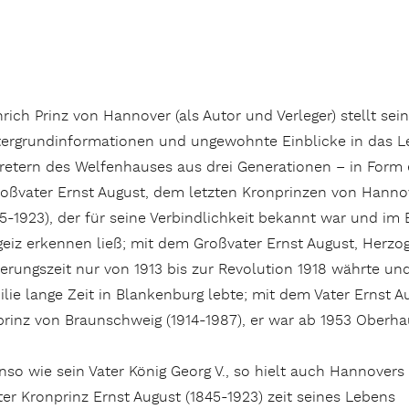
rich Prinz von Hannover (als Autor und Verleger) stellt sei
tergrundinformationen und ungewohnte Einblicke in das 
tretern des Welfenhauses aus drei Generationen – in Form 
roßvater Ernst August, dem letzten Kronprinzen von Hann
5-1923), der für seine Verbindlichkeit bekannt war und im
geiz erkennen ließ; mit dem Großvater Ernst August, Herzo
erungszeit nur von 1913 bis zur Revolution 1918 währte und
lie lange Zeit in Blankenburg lebte; mit dem Vater Ernst 
prinz von Braunschweig (1914-1987), er war ab 1953 Oberha
so wie sein Vater König Georg V., so hielt auch Hannovers
ter Kronprinz Ernst August (1845-1923) zeit seines Lebens