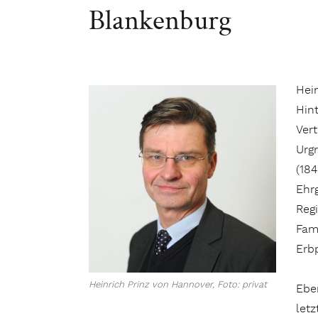
Blankenburg
Hein
Hin
Ver
Urg
(184
Ehr
Regi
Fami
Erb
Heinrich Prinz von Hannover, Foto: privat
Eben
letz