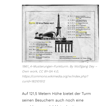
1961_4-Musterungen-Funkturm. By Wolfgang Dey –
Own work, CC BY-SA 4.0,
https://commons.wikimedia.org/w/index.php?
curid=182101512
Auf 121,5 Metern Höhe bietet der Turm
seinen Besuchern auch noch eine