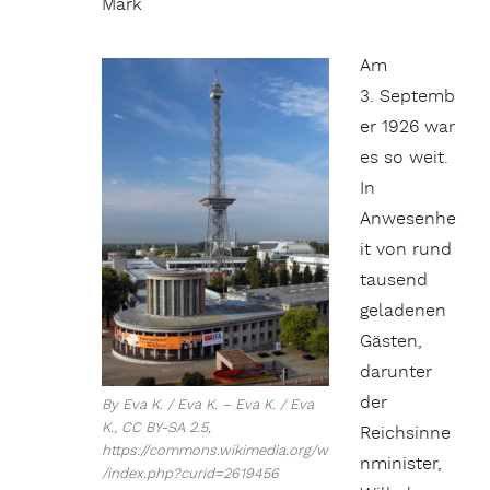
Mark
Am
3. Septemb
er 1926 war
es so weit.
In
Anwesenhe
it von rund
tausend
geladenen
Gästen,
darunter
der
By Eva K. / Eva K. – Eva K. / Eva
K., CC BY-SA 2.5,
Reichsinne
https://commons.wikimedia.org/w
nminister,
/index.php?curid=2619456