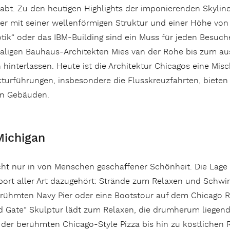
bt. Zu den heutigen Highlights der imponierenden Skyline 
r mit seiner wellenförmigen Struktur und einer Höhe von 
tik“ oder das IBM-Building sind ein Muss für jeden Besuche
aligen Bauhaus-Architekten Mies van der Rohe bis zum a
 hinterlassen. Heute ist die Architektur Chicagos eine Mi
kturführungen, insbesondere die Flusskreuzfahrten, bieten 
en Gebäuden.
Michigan
cht nur in von Menschen geschaffener Schönheit. Die Lage 
sport aller Art dazugehört: Strände zum Relaxen und Schw
ühmten Navy Pier oder eine Bootstour auf dem Chicago Riv
d Gate“ Skulptur lädt zum Relaxen, die drumherum liegen
on der berühmten Chicago-Style Pizza bis hin zu köstlich