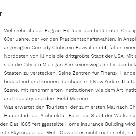
r
Viel mehr als der Reggae-Hit über den berühmten Chicag
60er Jahre, der vor den Präsidentschaftswahlen, in Ansp
angesagten Comedy Clubs ein Revival erlebt, fallen eine
Nordosten von Illinois die drittgrößte Stadt der USA. Mi
sich die City am Michigan See keineswegs hinter den be
Staaten zu verstecken. Seine Zentren für Finanz-, Handel
bedeutend und können durchaus mit New York mithalten.
Szene, mit renommierten Institutionen wie dem Art Inst
and Industry und dem Field Museum.
Was erwartet den Touristen, der zum ersten Mal nach Chic
Hauptstadt der Architektur. Es ist die Stadt der Wolkenk
er. Das 1885 fertiggestellte Home Insurance Building wird 
erste Skyscraper der Welt. Obwohl es nicht mehr steht, hat