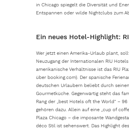
in Chicago spiegelt die Diversität und En
Entspannen oder wilde Nightclubs zum Ab
Ein neues Hotel-Highlight: R
Wer jetzt einen Amerika-Urlaub plant, sol
Neuzugang der Internationalen RIU Hotels 
amerikanische Verhältnisse ist das RIU Pl
über booking.com). Der spanische Ferienan
deutschen Urlaubern beliebt durch seinen 
Gourmetküche. Gegenwärtig steht das fam
Rang der „best Hotels oft the World“ – 96
gehören dazu. Allein auf eine „cup of cof
Plaza Chicago – die imposante Wandgestal
déco Stil ist sehenswert. Das Highlight de