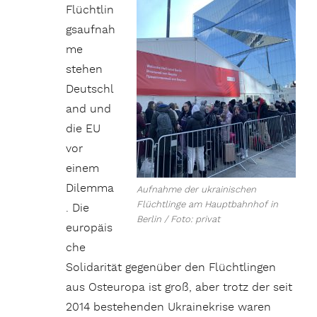
Flüchtlin
gsaufnah
me
stehen
Deutschl
and und
die EU
vor
einem
Dilemma
Aufnahme der ukrainischen
Flüchtlinge am Hauptbahnhof in
. Die
Berlin / Foto: privat
europäis
che
Solidarität gegenüber den Flüchtlingen
aus Osteuropa ist groß, aber trotz der seit
2014 bestehenden Ukrainekrise waren