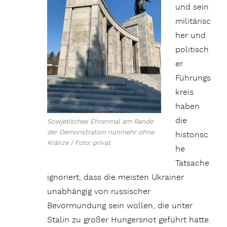
und sein
militärisc
her und
politisch
er
Führungs
kreis
haben
die
Sowjetisches Ehrenmal am Rande
der Demonstration nunmehr ohne
historisc
Kränze / Foto: privat
he
Tatsache
ignoriert, dass die meisten Ukrainer
unabhängig von russischer
Bevormundung sein wollen, die unter
Stalin zu großer Hungersnot geführt hatte.