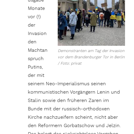
usgabe
Monate
vor (!)
der
Invasion
den
Machtan
Demonstranten am Tag der Invasion
vor dem Brandenburger Tor in Berlin
spruch
/ Foto: privat
Putins,
der mit
seinem Neo-Imperialismus seinen
kommunistischen Vorgängern Lenin und
Stalin sowie den früheren Zaren im
Bunde mit der russisch-orthodoxen
Kirche nachzueifern scheint, nicht aber
den Reformern Gorbatschow und Jelzin.