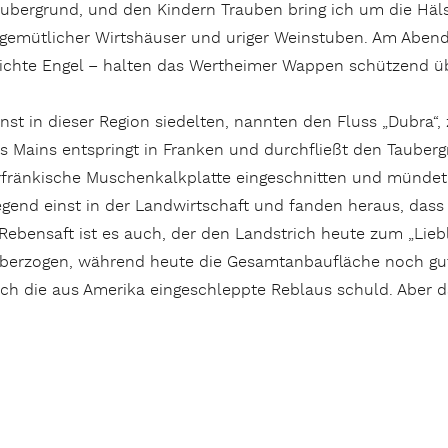
ubergrund, und den Kindern Trauben bring ich um die Hälse
l gemütlicher Wirtshäuser und uriger Weinstuben. Am Abend 
ichte Engel – halten das Wertheimer Wappen schützend üb
einst in dieser Region siedelten, nannten den Fluss „Dubra
des Mains entspringt in Franken und durchfließt den Taub
nterfränkische Muschenkalkplatte eingeschnitten und münde
end einst in der Landwirtschaft und fanden heraus, dass
Rebensaft ist es auch, der den Landstrich heute zum „Lieb
berzogen, während heute die Gesamtanbaufläche noch gut
ch die aus Amerika eingeschleppte Reblaus schuld. Aber da