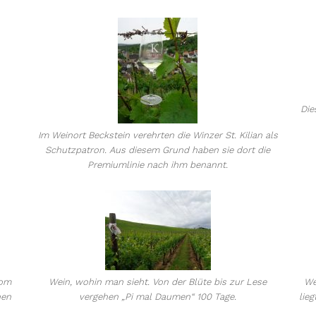
Die
Im Weinort Beckstein verehrten die Winzer St. Kilian als
Schutzpatron. Aus diesem Grund haben sie dort die
Premiumlinie nach ihm benannt.
vom
Wein, wohin man sieht. Von der Blüte bis zur Lese
We
nen
vergehen „Pi mal Daumen“ 100 Tage.
lie