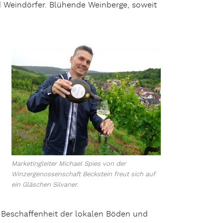
d Weindörfer. Blühende Weinberge, soweit
Marketingleiter Michael Spies von der
Winzergenossenschaft Beckstein freut sich auf
ein Gläschen Silvaner.
 Beschaffenheit der lokalen Böden und