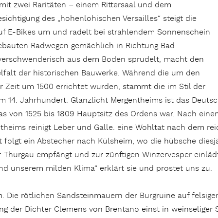
mit zwei Raritäten – einem Rittersaal und dem
sichtigung des „hohenlohischen Versailles“ steigt die
uf E-Bikes um und radelt bei strahlendem Sonnenschein
ebauten Radwegen gemächlich in Richtung Bad
r verschwenderisch aus dem Boden sprudelt, macht den
elfalt der historischen Bauwerke. Während die um den
r Zeit um 1500 errichtet wurden, stammt die im Stil der
em 14. Jahrhundert. Glanzlicht Mergentheims ist das Deut
das von 1525 bis 1809 Hauptsitz des Ordens war. Nach eine
entheims reinigt Leber und Galle. eine Wohltat nach dem re
 folgt ein Abstecher nach Külsheim, wo die hübsche diesjä
r-Thurgau empfängt und zur zünftigen Winzervesper einlä
 unserem milden Klima“ erklärt sie und prostet uns zu.
m. Die rötlichen Sandsteinmauern der Burgruine auf felsig
ang der Dichter Clemens von Brentano einst in weinseliger