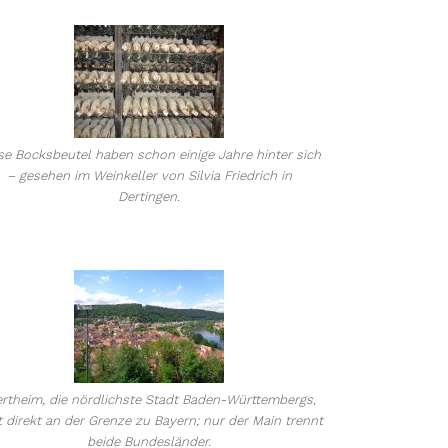
se Bocksbeutel haben schon einige Jahre hinter sich
– gesehen im Weinkeller von Silvia Friedrich in
Dertingen.
rtheim, die nördlichste Stadt Baden-Württembergs,
gt direkt an der Grenze zu Bayern; nur der Main trennt
beide Bundesländer.