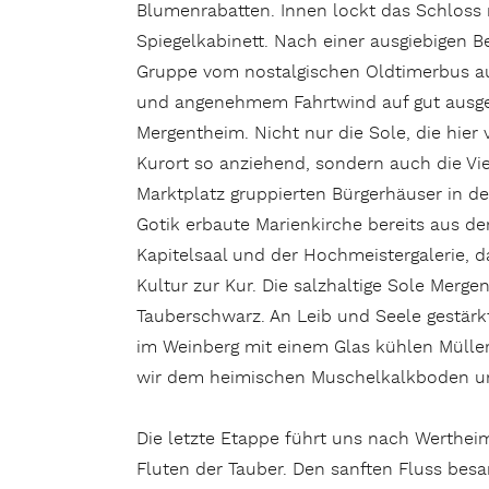
Blumenrabatten. Innen lockt das Schloss 
Spiegelkabinett. Nach einer ausgiebigen Be
Gruppe vom nostalgischen Oldtimerbus a
und angenehmem Fahrtwind auf gut ausg
Mergentheim. Nicht nur die Sole, die hie
Kurort so anziehend, sondern auch die Vi
Marktplatz gruppierten Bürgerhäuser in de
Gotik erbaute Marienkirche bereits aus d
Kapitelsaal und der Hochmeistergalerie, 
Kultur zur Kur. Die salzhaltige Sole Merg
Tauberschwarz. An Leib und Seele gestärkt
im Weinberg mit einem Glas kühlen Mülle
wir dem heimischen Muschelkalkboden und
Die letzte Etappe führt uns nach Werthei
Fluten der Tauber. Den sanften Fluss bes