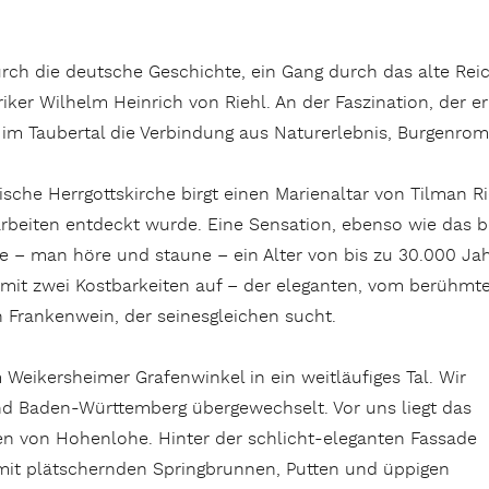
urch die deutsche Geschichte, ein Gang durch das alte Reic
riker Wilhelm Heinrich von Riehl. An der Faszination, der er
im Taubertal die Verbindung aus Naturerlebnis, Burgenroman
ische Herrgottskirche birgt einen Marienaltar von Tilman R
arbeiten entdeckt wurde. Eine Sensation, ebenso wie das
e – man höre und staune – ein Alter von bis zu 30.000 Ja
t mit zwei Kostbarkeiten auf – der eleganten, vom berüh
n Frankenwein, der seinesgleichen sucht.
 Weikersheimer Grafenwinkel in ein weitläufiges Tal. Wir
nd Baden-Württemberg übergewechselt. Vor uns liegt das
en von Hohenlohe. Hinter der schlicht-eleganten Fassade
n mit plätschernden Springbrunnen, Putten und üppigen