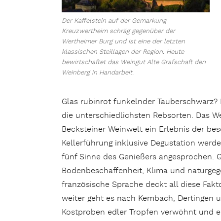
Der Kaffelstein auf der Gemarkung
Kreuzwertheim schräg gegenüber der
Wertheimer Burg und ist eine der letzten
klassischen Steillagen der Region. Heute
bewirtschaftet das Weingut Alte Grafschaft den
Weinberg in Handarbeit.
Glas rubinrot funkelnder Tauberschwarz? 
die unterschiedlichsten Rebsorten. Das We
Becksteiner Weinwelt ein Erlebnis der be
Kellerführung inklusive Degustation werde
fünf Sinne des Genießers angesprochen. G
Bodenbeschaffenheit, Klima und naturgeg
französische Sprache deckt all diese Fakt
weiter geht es nach Kembach, Dertingen u
Kostproben edler Tropfen verwöhnt und er