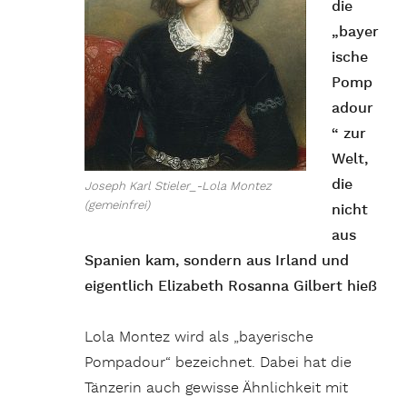
die
„bayer
ische
Pomp
adour
“ zur
Welt,
die
Joseph Karl Stieler_-Lola Montez
(gemeinfrei)
nicht
aus
Spanien kam, sondern aus Irland und
eigentlich Elizabeth Rosanna Gilbert hieß
Lola Montez wird als „bayerische
Pompadour“ bezeichnet. Dabei hat die
Tänzerin auch gewisse Ähnlichkeit mit