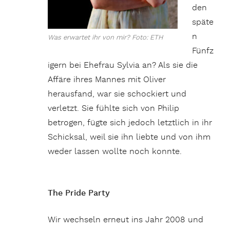
den
späte
n
Was erwartet ihr von mir? Foto: ETH
Fünfz
igern bei Ehefrau Sylvia an? Als sie die
Affäre ihres Mannes mit Oliver
herausfand, war sie schockiert und
verletzt. Sie fühlte sich von Philip
betrogen, fügte sich jedoch letztlich in ihr
Schicksal, weil sie ihn liebte und von ihm
weder lassen wollte noch konnte.
The Pride Party
Wir wechseln erneut ins Jahr 2008 und