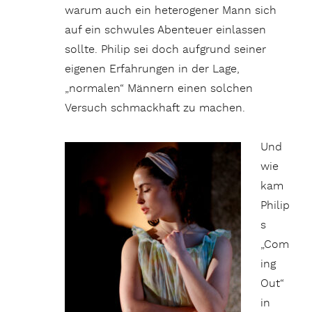
warum auch ein heterogener Mann sich
auf ein schwules Abenteuer einlassen
sollte. Philip sei doch aufgrund seiner
eigenen Erfahrungen in der Lage,
„normalen“ Männern einen solchen
Versuch schmackhaft zu machen.
Und
wie
kam
Philip
s
„Com
ing
Out“
in