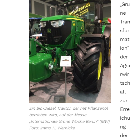
„Grü
ne
Tran
sfor
mat
ion“
der
Agra
rwir
tsch
aft
zur
Ein Bio-Diesel Traktor, der mit Pflanzenöl
Erre
betrieben wird, auf der Messe
ichu
„Internationale Grüne Woche Berlin“ (IGW).
ng
Foto: Immo H. Wernicke
der