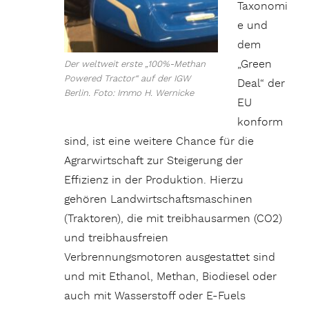
Taxonomi
e und
dem
„Green
Der weltweit erste „100%-Methan
Powered Tractor“ auf der IGW
Deal“ der
Berlin. Foto: Immo H. Wernicke
EU
konform
sind, ist eine weitere Chance für die
Agrarwirtschaft zur Steigerung der
Effizienz in der Produktion. Hierzu
gehören Landwirtschaftsmaschinen
(Traktoren), die mit treibhausarmen (CO2)
und treibhausfreien
Verbrennungsmotoren ausgestattet sind
und mit Ethanol, Methan, Biodiesel oder
auch mit Wasserstoff oder E-Fuels