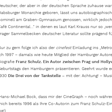
eutscher, der aber in der deutschen Sprache zuhause war: 
absburger Monarchie geboren, lässt uns autobiographisch 
nominell am Graben-Gymnasium genossen, wirklich jedoch
afé Continental…“ in denen es laut Karl Krauss nur so „werf
rager Sammelbecken deutscher Literatur sollte prägend für 
ur zu gern folge ich also der
cinefest
Einladung ins „Metrop
ch 1997 – damals wie heute Mitglied der Hamburger Auto
iografie
Franz Schulz. Ein Autor zwischen Prag und Hol
eburtstags den Hamburgern präsentieren. Geehrt wurde er
1930
Die Drei von der Tankstelle –
mit der: Achtung! – Mus
er Hans-Michael Bock, dass mir der CineGraph – noch währ
mich bereits 1996 als Ihre Co-Autorin zum Franz Schulz-Ein
e!)