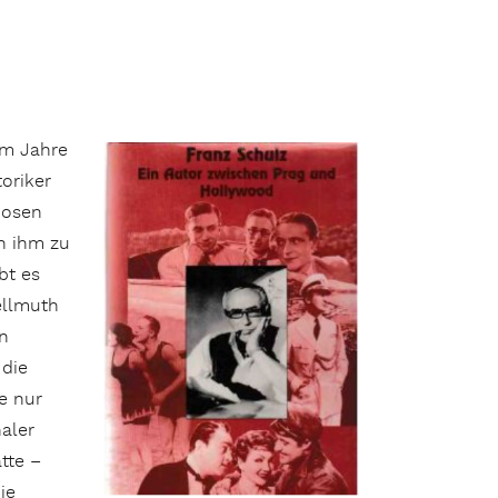
im Jahre
toriker
iosen
ch ihm zu
bt es
ellmuth
n
 die
e nur
aler
tte –
ie