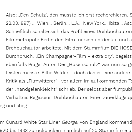
Also: „
Den
Schulz“, den musste ich erst recherchieren. S
22.03.1897) … Wien… Berlin… L.A… New York… Ibiza… Ascon
Schließlich schälte sich das Profil eines Drehbuchautor
Filmmetropole Berlin den Film für sich entdeckte und als 
Drehbuchautor arbeitete. Mit dem Stummfilm DIE HOSE (
Durchbruch. „Ein Champagner-Film – extra dry“, begeister
ebenfalls Prager Autor. Der „Hosenschulz“ war nun so ge
leisten musste: Billie Wilder – doch das ist eine andere 
Kritik als „Filmwitterer“– vor allem im aufkommenden T
der „handgelenkleicht“ schrieb. Der selbst aber filmpu
Verhältnis Regisseur: Drehbuchautor. Eine Dauerklage qu
eg und stieg.
em Cunard White Star Liner
George,
von England kommend, 
 1920 bis 1933 zurückblicken, nämlich auf 20 Stummfilme un