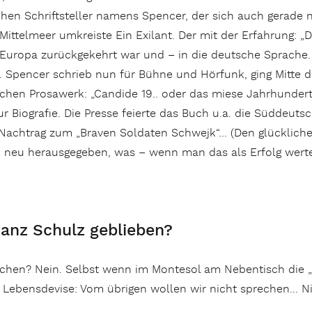
chen Schriftsteller namens Spencer, der sich auch gerade 
ttelmeer umkreiste Ein Exilant. Der mit der Erfahrung: „D
h Europa zurückgekehrt war und – in die deutsche Sprache.
. Spencer schrieb nun für Bühne und Hörfunk, ging Mitte 
hen Prosawerk: „Candide 19.. oder das miese Jahrhundert“ 
 Biografie. Die Presse feierte das Buch u.a. die Süddeuts
 Nachtrag zum „Braven Soldaten Schwejk“… (Den glückliche
n neu herausgegeben, was – wenn man das als Erfolg wert
ranz Schulz geblieben?
ochen? Nein. Selbst wenn im Montesol am Nebentisch die „
r Lebensdevise: Vom übrigen wollen wir nicht sprechen… Ni