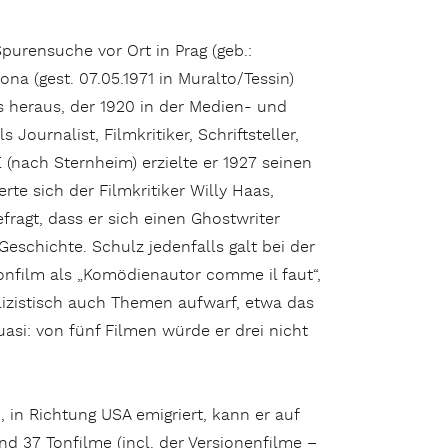
purensuche vor Ort in Prag (geb.:
a (gest. 07.05.1971 in Muralto/Tessin)
s heraus, der 1920 in der Medien- und
Journalist, Filmkritiker, Schriftsteller,
nach Sternheim) erzielte er 1927 seinen
te sich der Filmkritiker Willy Haas,
fragt, dass er sich einen Ghostwriter
Geschichte. Schulz jedenfalls galt bei der
onfilm als „Komödienautor comme il faut“,
blizistisch auch Themen aufwarf, etwa das
asi: von fünf Filmen würde er drei nicht
in Richtung USA emigriert, kann er auf
d 37 Tonfilme (incl. der Versionenfilme –