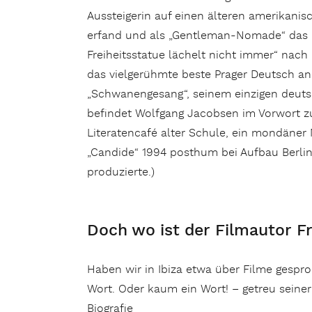
Aussteigerin auf einen älteren amerikanis
erfand und als „Gentleman-Nomade“ das Mi
Freiheitsstatue lächelt nicht immer“ nac
das vielgerühmte beste Prager Deutsch an
„Schwanengesang“, seinem einzigen deutsc
befindet Wolfgang Jacobsen im Vorwort zur
Literatencafé alter Schule, ein mondäner
„Candide“ 1994 posthum bei Aufbau Berli
produzierte.)
Doch wo ist der Filmautor F
Haben wir in Ibiza etwa über Filme gespr
Wort. Oder kaum ein Wort! – getreu seine
Biografie