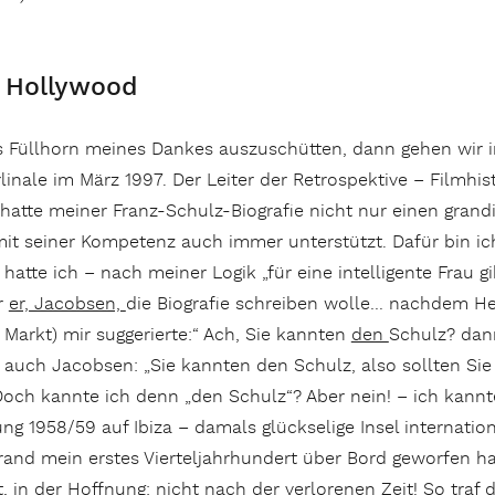
d Hollywood
s Füllhorn meines Dankes auszuschütten, dann gehen wir 
linale im März 1997. Der Leiter der Retrospektive – Filmhis
hatte meiner Franz-Schulz-Biografie nicht nur einen grand
h mit seiner Kompetenz auch immer unterstützt. Dafür bin i
hatte ich – nach meiner Logik „für eine intelligente Frau gi
r
er, Jacobsen,
die Biografie schreiben wolle… nachdem H
 Markt) mir suggerierte:“ Ach, Sie kannten
den
Schulz? dan
 auch Jacobsen: „Sie kannten den Schulz, also sollten Sie
 Doch kannte ich denn „den Schulz“? Aber nein! – ich kannt
ng 1958/59 auf Ibiza – damals glückselige Insel internation
rand mein erstes Vierteljahrhundert über Bord geworfen ha
, in der Hoffnung: nicht nach der verlorenen Zeit! So traf d