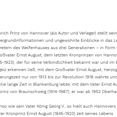
rich Prinz von Hannover (als Autor und Verleger) stellt sei
tergrundinformationen und ungewohnte Einblicke in das 
tretern des Welfenhauses aus drei Generationen – in Form 
roßvater Ernst August, dem letzten Kronprinzen von Hann
5-1923), der für seine Verbindlichkeit bekannt war und im
geiz erkennen ließ; mit dem Großvater Ernst August, Herzo
erungszeit nur von 1913 bis zur Revolution 1918 währte und
lie lange Zeit in Blankenburg lebte; mit dem Vater Ernst 
prinz von Braunschweig (1914-1987), er war ab 1953 Oberha
so wie sein Vater König Georg V., so hielt auch Hannovers
ter Kronprinz Ernst August (1845-1923) zeit seines Lebens