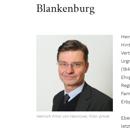
Blankenburg
Hein
Hin
Ver
Urg
(184
Ehr
Regi
Fami
Erb
Heinrich Prinz von Hannover, Foto: privat
Eben
letz