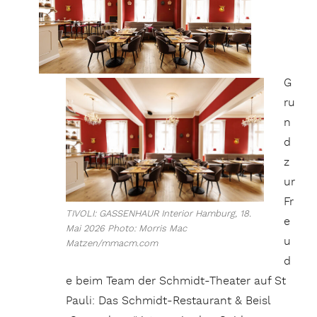
G
ru
n
d
z
ur
Fr
TIVOLI: GASSENHAUR Interior Hamburg, 18.
e
Mai 2026 Photo: Morris Mac
u
Matzen/mmacm.com
d
e beim Team der Schmidt-Theater auf St
Pauli: Das Schmidt-Restaurant & Beisl