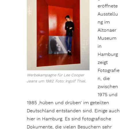
eröffnete
Ausstellu
ng im
Altonaer
Museum
in
Hamburg
zeigt
Fotografie
Werbekampagne für Lee Cooper
n, die
Jeans um 1982. Foto: Ingolf Thiel.
zwischen
1975 und
1985 ‚hüben und drüben‘ im geteilten
Deutschland entstanden sind. Einige auch
hier in Hamburg. Es sind fotografische
Dokumente, die vielen Besuchern sehr