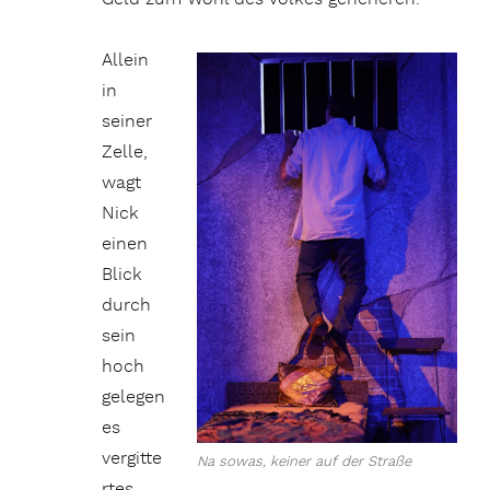
Allein
in
seiner
Zelle,
wagt
Nick
einen
Blick
durch
sein
hoch
gelegen
es
vergitte
Na sowas, keiner auf der Straße
rtes