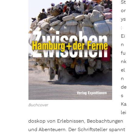
St
or
ys
:
Ei
n
fu
nk
el
n
de
s
Ka
Buchcover
lei
doskop von Erlebnissen, Beobachtungen
und Abenteuern. Der Schriftsteller spannt