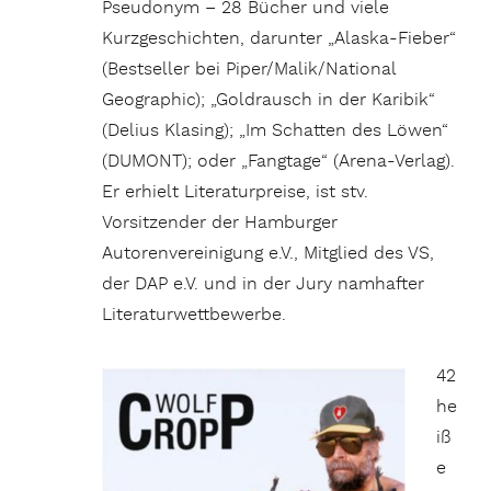
Pseudonym – 28 Bücher und viele
Kurzgeschichten, darunter „Alaska-Fieber“
(Bestseller bei Piper/Malik/National
Geographic); „Goldrausch in der Karibik“
(Delius Klasing); „Im Schatten des Löwen“
(DUMONT); oder „Fangtage“ (Arena-Verlag).
Er erhielt Literaturpreise, ist stv.
Vorsitzender der Hamburger
Autorenvereinigung e.V., Mitglied des VS,
der DAP e.V. und in der Jury namhafter
Literaturwettbewerbe.
42
he
iß
e