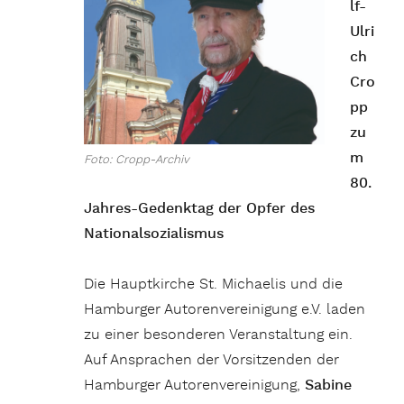
lf-
Ulri
ch
Cro
pp
zu
m
Foto: Cropp-Archiv
80.
Jahres-Gedenktag der Opfer des
Nationalsozialismus
Die Hauptkirche St. Michaelis und die
Hamburger Autorenvereinigung e.V. laden
zu einer besonderen Veranstaltung ein.
Auf Ansprachen der Vorsitzenden der
Hamburger Autorenvereinigung,
Sabine