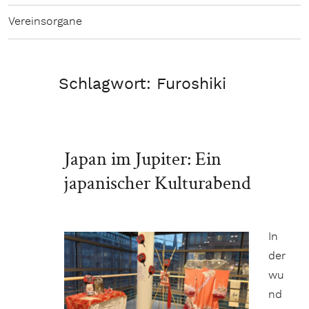
Vereinsorgane
Schlagwort:
Furoshiki
Japan im Jupiter: Ein
japanischer Kulturabend
In
der
wu
nd