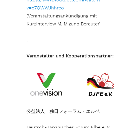
https://www.youtube.com/watch?
v=c7QWWJhhreo
(Veranstaltungsankündigung mit
Kurzinterview M. Mizuno Bereuter)
.
Veranstalter und Kooperationspartner:
公益法人 独日フォーラム・エルベ
Deutsch-Japanisches Forum Elbe e. V.