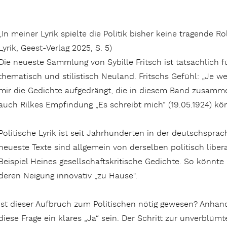
„In meiner Lyrik spielte die Politik bisher keine tragende Rol
Lyrik, Geest-Verlag 2025, S. 5)
Die neueste Sammlung von Sybille Fritsch ist tatsächlich fü
thematisch und stilistisch Neuland. Fritschs Gefühl: „Je w
mir die Gedichte aufgedrängt, die in diesem Band zusamm
auch Rilkes Empfindung „Es schreibt mich“ (19.05.1924) kön
Politische Lyrik ist seit Jahrhunderten in der deutschsprach
neueste Texte sind allgemein von derselben politisch libe
Beispiel Heines gesellschaftskritische Gedichte. So könnte
deren Neigung innovativ „zu Hause“.
Ist dieser Aufbruch zum Politischen nötig gewesen? Anhan
diese Frage ein klares „Ja“ sein. Der Schritt zur unverblü