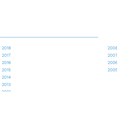
2018
200
2017
200
2016
200
2015
200
2014
2013
2012
2011
2010
2009