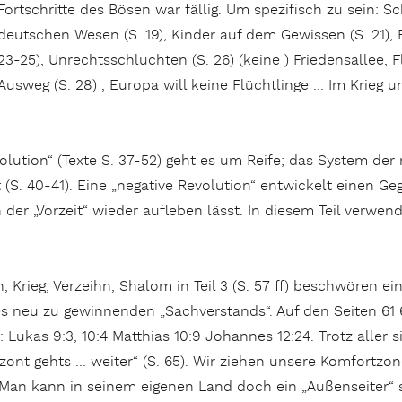
Fortschritte des Bösen war fällig. Um spezifisch zu sein: 
deutschen Wesen (S. 19), Kinder auf dem Gewissen (S. 21), Fri
23-25), Unrechtsschluchten (S. 26) (keine ) Friedensallee,
Ausweg (S. 28) , Europa will keine Flüchtlinge … Im Krieg und
olution“ (Texte S. 37-52) geht es um Reife; das System der
 (S. 40-41). Eine „negative Revolution“ entwickelt einen Geg
der „Vorzeit“ wieder aufleben lässt. In diesem Teil verwen
Krieg, Verzeihn, Shalom in Teil 3 (S. 57 ff) beschwören ei
 neu zu gewinnenden „Sachverstands“. Auf den Seiten 61 6
Lukas 9:3, 10:4 Matthias 10:9 Johannes 12:24. Trotz aller 
ont gehts … weiter“ (S. 65). Wir ziehen unsere Komfortzon
 Man kann in seinem eigenen Land doch ein „Außenseiter“ s