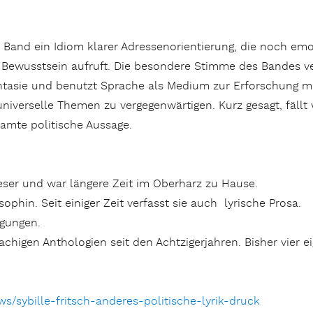
Band ein Idiom klarer Adressenorientierung, die noch emot
 Bewusstsein aufruft. Die besondere Stimme des Bandes verd
 Fantasie und benutzt Sprache als Medium zur Erforschung 
 universelle Themen zu vergegenwärtigen. Kurz gesagt, fäll
amte politische Aussage.
ser und war längere Zeit im Oberharz zu Hause.
sophin. Seit einiger Zeit verfasst sie auch lyrische Prosa.
igungen.
achigen Anthologien seit den Achtzigerjahren. Bisher vier 
ws/sybille-fritsch-anderes-politische-lyrik-druck