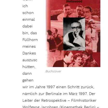
ich
schon
einmal
dabei
bin, das
Füllhorn
meines
Dankes
auszusc
hütten,
Buchcover
dann
gehen
wir im Jahre 1997 einen Schritt zurück,
nämlich zur Berlinale im März 1997. Der
Leiter der Retrospektive – Filmhistoriker
Wolfgang Jacobsen (Kinemathek Berlin) –