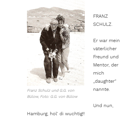
FRANZ
SCHULZ.
Er war mein
väterlicher
Freund und
Mentor, der
mich
„daughter“
nannte.
Franz Schulz und G.G. von
Bülow, Foto: G.G. von Bülow
Und nun,
Hamburg, hol‘ di wuchtig!!