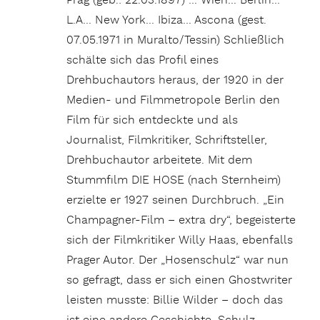
Prag (geb.: 22.03.1897) … Wien… Berlin…
L.A… New York… Ibiza… Ascona (gest.
07.05.1971 in Muralto/Tessin) Schließlich
schälte sich das Profil eines
Drehbuchautors heraus, der 1920 in der
Medien- und Filmmetropole Berlin den
Film für sich entdeckte und als
Journalist, Filmkritiker, Schriftsteller,
Drehbuchautor arbeitete. Mit dem
Stummfilm DIE HOSE (nach Sternheim)
erzielte er 1927 seinen Durchbruch. „Ein
Champagner-Film – extra dry“, begeisterte
sich der Filmkritiker Willy Haas, ebenfalls
Prager Autor. Der „Hosenschulz“ war nun
so gefragt, dass er sich einen Ghostwriter
leisten musste: Billie Wilder – doch das