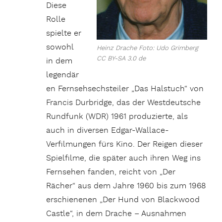
Diese
Rolle
spielte er
sowohl
Heinz Drache Foto: Udo Grimberg
CC BY-SA 3.0 de
in dem
legendär
en Fernsehsechsteiler „Das Halstuch“ von
Francis Durbridge, das der Westdeutsche
Rundfunk (WDR) 1961 produzierte, als
auch in diversen Edgar-Wallace-
Verfilmungen fürs Kino. Der Reigen dieser
Spielfilme, die später auch ihren Weg ins
Fernsehen fanden, reicht von „Der
Rächer“ aus dem Jahre 1960 bis zum 1968
erschienenen „Der Hund von Blackwood
Castle“, in dem Drache – Ausnahmen