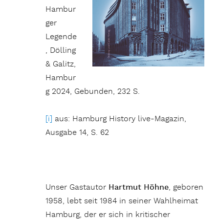
Hambur
ger
Legende
, Dölling
& Galitz,
Hambur
g 2024, Gebunden, 232 S.
[i]
aus: Hamburg History live-Magazin,
Ausgabe 14, S. 62
Unser Gastautor
Hartmut Höhne
, geboren
1958, lebt seit 1984 in seiner Wahlheimat
Hamburg, der er sich in kritischer