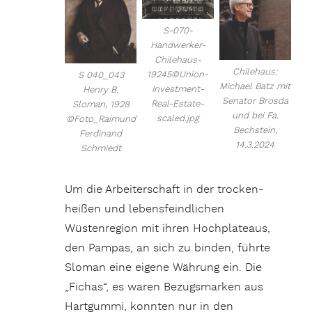
S-070-
Handwerker-
Chilehaus-
Chilehaus:
19245©Union-
S 040_043
Michael Batz mit
Investment-
Henry B.
Senator Brosda
Real-Estate-
Sloman, 1928
und bei Fa.
scaled.jpg
©Foto_Raimund
Bechstein,
Ferdinand
14.3.2024
Schmiedt
Um die Arbeiterschaft in der trocken-
heißen und lebensfeindlichen
Wüstenregion mit ihren Hochplateaus,
den Pampas, an sich zu binden, führte
Sloman eine eigene Währung ein. Die
„Fichas“, es waren Bezugsmarken aus
Hartgummi, konnten nur in den