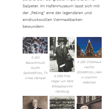
Salpeter. Im Hafenmuseum lässt sich mit
der „Peking“ eine der legendären und
eindrucksvollen Viermastbarken
bewundern.
S 253
S 250 Chilehaus
Bauschmuck
nachts
Kuöhl
2024©Foto_Hein
Spitze©Foto_Th
S 099 Fritz
z-Joachim
omas Hampel
Höger um 1934
Hettchen
©Staatsarchiv
Hamburg