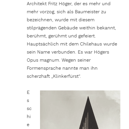
Architekt Fritz Höger, der es mehr und
mehr vorzog, sich als Baumeister zu
bezeichnen, wurde mit diesem
stilprägenden Gebäude weithin bekannt,
berühmt, gerühmt und gefeiert.
Hauptsächlich mit dem Chilehaus wurde
sein Name verbunden. Es war Högers
Opus magnum. Wegen seiner
Formensprache nannte man ihn
scherzhaft „Klinkerfürst“.
E
s
sc
hi
e