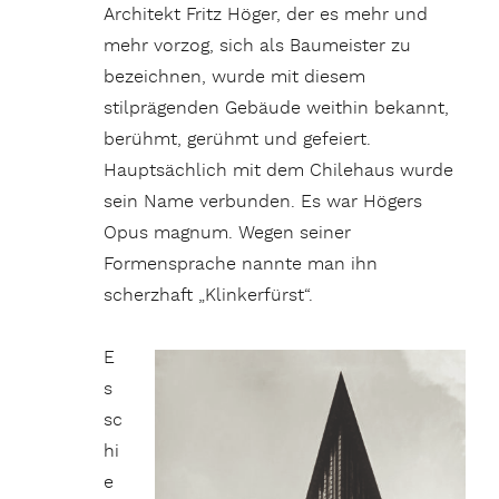
Architekt Fritz Höger, der es mehr und
mehr vorzog, sich als Baumeister zu
bezeichnen, wurde mit diesem
stilprägenden Gebäude weithin bekannt,
berühmt, gerühmt und gefeiert.
Hauptsächlich mit dem Chilehaus wurde
sein Name verbunden. Es war Högers
Opus magnum. Wegen seiner
Formensprache nannte man ihn
scherzhaft „Klinkerfürst“.
E
s
sc
hi
e