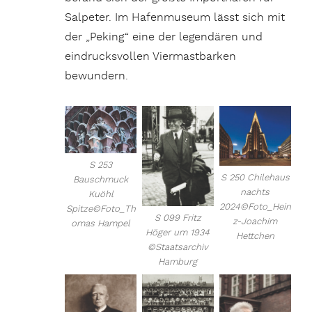
Salpeter. Im Hafenmuseum lässt sich mit
der „Peking“ eine der legendären und
eindrucksvollen Viermastbarken
bewundern.
S 253
S 250 Chilehaus
Bauschmuck
nachts
Kuöhl
2024©Foto_Hein
Spitze©Foto_Th
S 099 Fritz
z-Joachim
omas Hampel
Höger um 1934
Hettchen
©Staatsarchiv
Hamburg