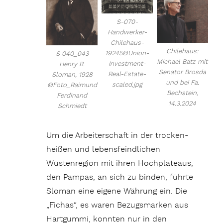
S-070-
Handwerker-
Chilehaus-
Chilehaus:
19245©Union-
S 040_043
Michael Batz mit
Investment-
Henry B.
Senator Brosda
Real-Estate-
Sloman, 1928
und bei Fa.
scaled.jpg
©Foto_Raimund
Bechstein,
Ferdinand
14.3.2024
Schmiedt
Um die Arbeiterschaft in der trocken-
heißen und lebensfeindlichen
Wüstenregion mit ihren Hochplateaus,
den Pampas, an sich zu binden, führte
Sloman eine eigene Währung ein. Die
„Fichas“, es waren Bezugsmarken aus
Hartgummi, konnten nur in den