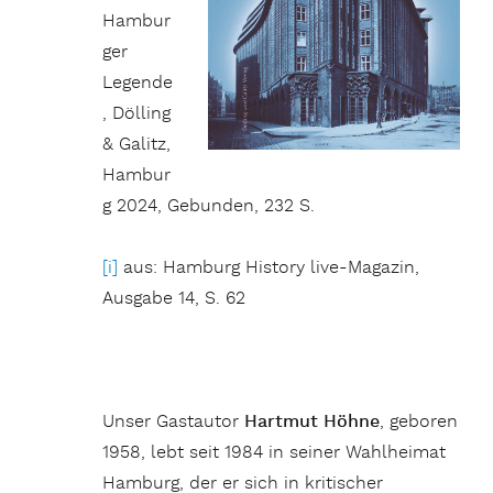
Hambur
ger
Legende
, Dölling
& Galitz,
Hambur
g 2024, Gebunden, 232 S.
[i]
aus: Hamburg History live-Magazin,
Ausgabe 14, S. 62
Unser Gastautor
Hartmut Höhne
, geboren
1958, lebt seit 1984 in seiner Wahlheimat
Hamburg, der er sich in kritischer