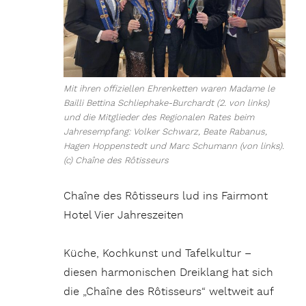
Mit ihren offiziellen Ehrenketten waren Madame le
Bailli Bettina Schliephake-Burchardt (2. von links)
und die Mitglieder des Regionalen Rates beim
Jahresempfang: Volker Schwarz, Beate Rabanus,
Hagen Hoppenstedt und Marc Schumann (von links).
(c) Chaîne des Rôtisseurs
Chaîne des Rôtisseurs lud ins Fairmont
Hotel Vier Jahreszeiten
Küche, Kochkunst und Tafelkultur –
diesen harmonischen Dreiklang hat sich
die „Chaîne des Rôtisseurs“ weltweit auf