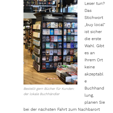
Leser tun?
Das
Stichwort
„buy local“
ist sicher
die erste
Wahl. Gibt
es an
Ihrem Ort
keine
akzeptabl
e
Buchhand
Bestellt gern Bücher für Kunden:
der lokale Buchhändler
lung,
planen Sie
bei der nächsten Fahrt zum Nachbarort