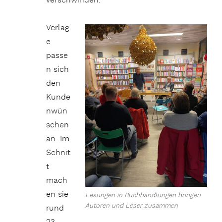
verschwinden.
Verlag
e
passe
n sich
den
Kunde
nwün
schen
an. Im
Schnit
t
mach
en sie
Lesungen in Buchhandlungen bringen
Autoren und Leser zusammen
rund