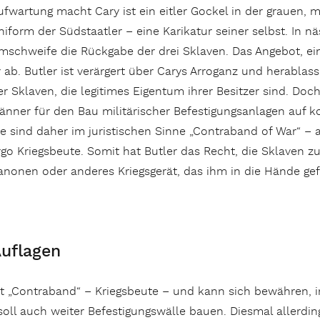
ufwartung macht Cary ist ein eitler Gockel in der grauen,
niform der Südstaatler – eine Karikatur seiner selbst. In n
mschweife die Rückgabe der drei Sklaven. Das Angebot, ein 
r ab. Butler ist verärgert über Carys Arroganz und herablas
er Sklaven, die legitimes Eigentum ihrer Besitzer sind. Doch
änner für den Bau militärischer Befestigungsanlagen auf k
ie sind daher im juristischen Sinne „Contraband of War“ – 
rgo Kriegsbeute. Somit hat Butler das Recht, die Sklaven 
anonen oder anderes Kriegsgerät, das ihm in die Hände gef
Auflagen
ist „Contraband“ – Kriegsbeute – und kann sich bewähren, i
soll auch weiter Befestigungswälle bauen. Diesmal allerdin