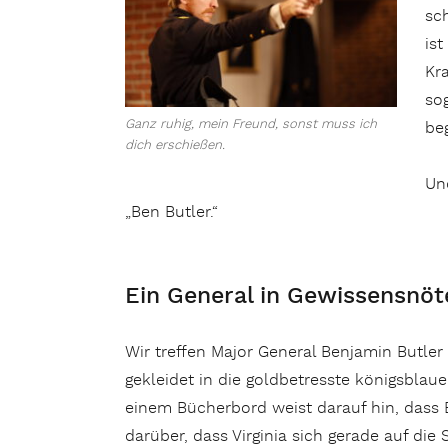
sc
is
Kra
so
Ganz ruhig, mein Freund, sonst muss ich
be
dich erschießen.
Un
„Ben Butler.“
Ein General in Gewissensnöt
Wir treffen Major General Benjamin Butler
gekleidet in die goldbetresste königsbla
einem Bücherbord weist darauf hin, dass 
darüber, dass Virginia sich gerade auf die