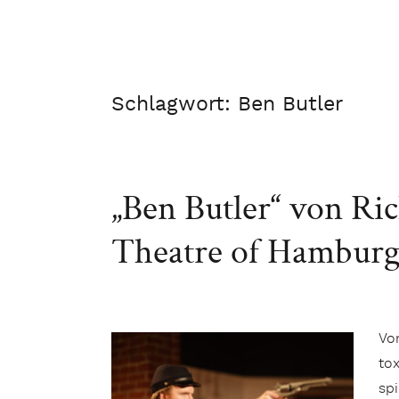
Schlagwort:
Ben Butler
„Ben Butler“ von Ri
Theatre of Hambur
Vo
tox
sp