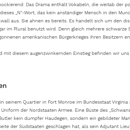
hockierend: Das Drama enthält Vokabeln, die weitab der pol
t dieses „N“-Wort, das kein anständiger Mensch in den Mund
wall aus. Sie ahnen es bereits. Es handelt sich um den disk
gar im Plural benutzt wird. Denn gleich mehrere schwarze 
gonnenen amerikanischen Bürgerkrieges ihren Besitzern 
d mit diesem augenzwinkernden Einstieg befinden wir uns
en
 in seinem Quartier in Fort Monroe im Bundesstaat Virginia
ue Uniform der Nordstaaten Armee. Eine Büste des „Schwans
Butler kein dumpfer Haudegen, sondern ein gebildeter Mann
 Seite der Südstaaten geschlagen hat, als sein Adjutant Lieu