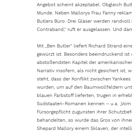
Angebot scheint akzeptabel. Obgleich Butle
Munde. Neben Mallorys Frau Fanny reklami
Butlers Büro. Drei Gläser werden randvoll m
Contraband,“ ruft er ausgelassen. Und dami
Mit „Ben Butler“ liefert Richard Strand ei
gewürzt ist. Besonders beeindruckend ist
abstoßendsten Kapitel der amerikanischen 
Narrativ insofern, als nicht gesichert ist
steht, dass der Konflikt zwischen Yankees 
wurden, um auf den Baumwollfeldern unt
blauen Farbstoff lieferten, trugen in erh
Südstaaten-Romanen kennen – u.a. „Vom Wi
Fürsorgepflicht zugunsten ihrer Schutzbe
behandelten, so wurde das Gros von ihnen
Shepard Mallory einem Sklaven, der intelli