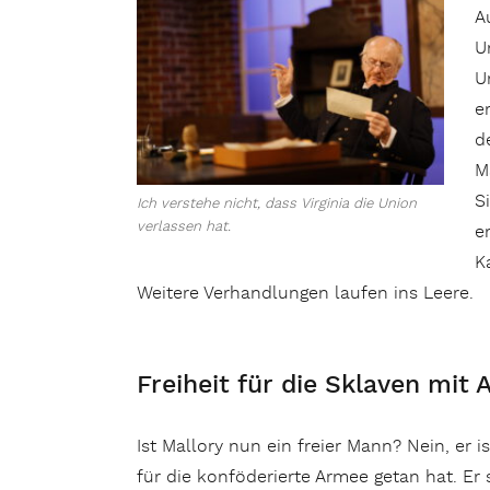
A
U
U
e
d
M
S
Ich verstehe nicht, dass Virginia die Union
verlassen hat.
e
K
Weitere Verhandlungen laufen ins Leere.
Freiheit für die Sklaven mit 
Ist Mallory nun ein freier Mann? Nein, er 
für die konföderierte Armee getan hat. Er 