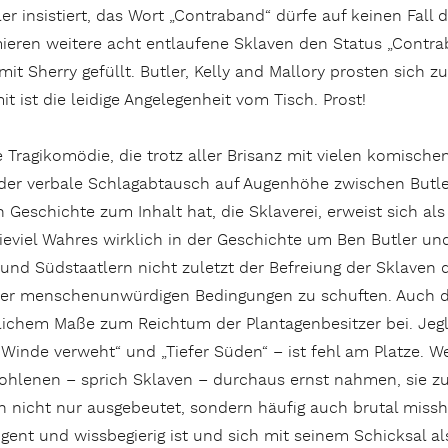
r insistiert, das Wort „Contraband“ dürfe auf keinen Fall d
eren weitere acht entlaufene Sklaven den Status „Contra
it Sherry gefüllt. Butler, Kelly and Mallory prosten sich zu
t ist die leidige Angelegenheit vom Tisch. Prost!
ne Tragikomödie, die trotz aller Brisanz mit vielen komisch
 der verbale Schlagabtausch auf Augenhöhe zwischen Butler
Geschichte zum Inhalt hat, die Sklaverei, erweist sich a
, wieviel Wahres wirklich in der Geschichte um Ben Butler u
und Südstaatlern nicht zuletzt der Befreiung der Sklaven di
er menschenunwürdigen Bedingungen zu schuften. Auch di
eblichem Maße zum Reichtum der Plantagenbesitzer bei. Jeg
nde verweht“ und „Tiefer Süden“ – ist fehl am Platze. We
fohlenen – sprich Sklaven – durchaus ernst nahmen, sie z
 nicht nur ausgebeutet, sondern häufig auch brutal missha
gent und wissbegierig ist und sich mit seinem Schicksal als