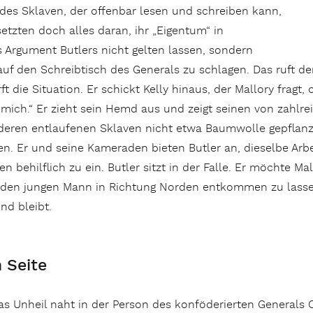
nz des Sklaven, der offenbar lesen und schreiben kann,
setzten doch alles daran, ihr „Eigentum“ in
s Argument Butlers nicht gelten lassen, sondern
auf den Schreibtisch des Generals zu schlagen. Das ruft de
t die Situation. Er schickt Kelly hinaus, der Mallory fragt, 
ag mich.“ Er zieht sein Hemd aus und zeigt seinen von zahlr
anderen entlaufenen Sklaven nicht etwa Baumwolle gepfla
. Er und seine Kameraden bieten Butler an, dieselbe Arbei
behilflich zu ein. Butler sitzt in der Falle. Er möchte Mall
r, den jungen Mann in Richtung Norden entkommen zu lassen
nd bleibt.
 Seite
as Unheil naht in der Person des konföderierten Generals 