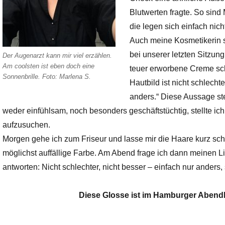
Blutwerten fragte. So sind 
die legen sich einfach nicht
Auch meine Kosmetikerin sc
bei unserer letzten Sitzung
Der Augenarzt kann mir viel erzählen.
Am coolsten ist eben doch eine
teuer erworbene Creme sch
Sonnenbrille. Foto: Marlena S.
Hautbild ist nicht schlec
anders.“ Diese Aussage ste
weder einfühlsam, noch besonders geschäftstüchtig, stellte ich
aufzusuchen.
Morgen gehe ich zum Friseur und lasse mir die Haare kurz s
möglichst auffällige Farbe. Am Abend frage ich dann meinen Li
antworten: Nicht schlechter, nicht besser – einfach nur anders
Diese Glosse ist im Hamburger Abendblatt