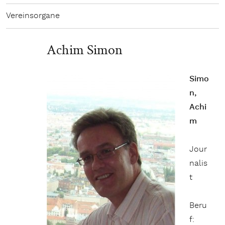
Vereinsorgane
Achim Simon
Simo
n,
Achi
m
Jour
nalis
t
Beru
f: