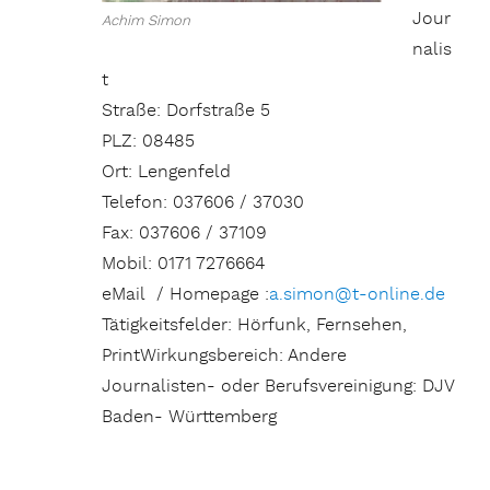
Jour
Achim Simon
nalis
t
Straße: Dorfstraße 5
PLZ: 08485
Ort: Lengenfeld
Telefon: 037606 / 37030
Fax: 037606 / 37109
Mobil: 0171 7276664
eMail / Homepage :
a.simon@t-online.de
Tätigkeitsfelder: Hörfunk, Fernsehen,
PrintWirkungsbereich: Andere
Journalisten- oder Berufsvereinigung: DJV
Baden- Württemberg