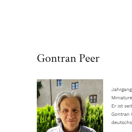
Gontran Peer
Jahrgang 
Miniature
Er ist se
Gontran P
deutschs