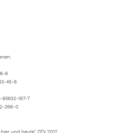
ienen:
6-6
63-45-6
7
-95632-197-7
32-398-0
 hier und heute” DTV 2012