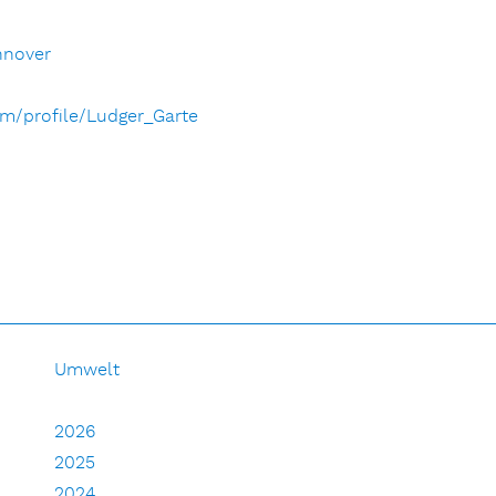
nnover
om/profile/Ludger_Garte
Umwelt
2026
2025
2024