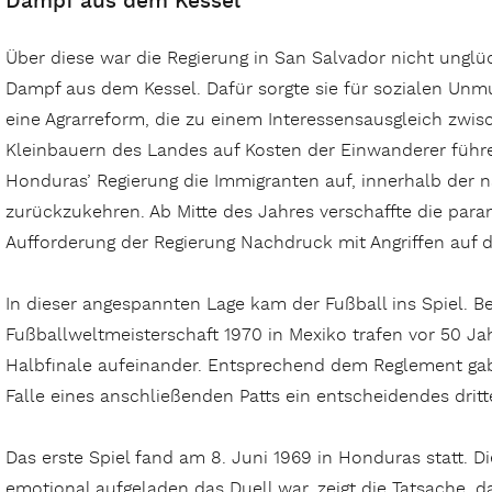
Dampf aus dem Kessel
Über diese war die Regierung in San Salvador nicht ungl
Dampf aus dem Kessel. Dafür sorgte sie für sozialen Unmu
eine Agrarreform, die zu einem Interessensausgleich zw
Kleinbauern des Landes auf Kosten der Einwanderer führen
Honduras’ Regierung die Immigranten auf, innerhalb der n
zurückzukehren. Ab Mitte des Jahres verschaffte die para
Aufforderung der Regierung Nachdruck mit Angriffen auf d
In dieser angespannten Lage kam der Fußball ins Spiel. Be
Fußballweltmeisterschaft 1970 in Mexiko trafen vor 50 J
Halbfinale aufeinander. Entsprechend dem Reglement gab
Falle eines anschließenden Patts ein entscheidendes dritt
Das erste Spiel fand am 8. Juni 1969 in Honduras statt. D
emotional aufgeladen das Duell war, zeigt die Tatsache, d