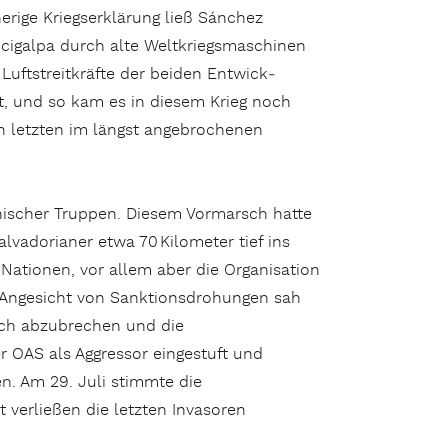
erige Kriegserklärung ließ Sánchez
cigalpa durch alte Weltkriegsmaschinen
uftstreitkräfte der beiden Entwick­
t, und so kam es in diesem Krieg noch
n letzten im längst angebrochenen
nischer Truppen. Diesem Vormarsch hatte
­do­ria­ner etwa 70 Kilometer tief ins
 Nationen, vor allem aber die Organisation
m Angesicht von Sanktionsdrohungen sah
sch abzubrechen und die
 OAS als Aggressor eingestuft und
en. Am 29. Juli stimmte die
 verließen die letzten Invasoren