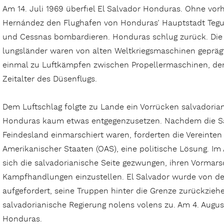
Am 14. Juli 1969 überfiel El Salvador Honduras. Ohne vorh
Hernández den Flughafen von Honduras’ Hauptstadt Tegu
und Cessnas bombardieren. Honduras schlug zurück. Die L
lungsländer waren von alten Weltkriegsmaschinen gepräg
einmal zu Luftkämpfen zwischen Propellermaschinen, de
Zeitalter des Düsenflugs.
Dem Luftschlag folgte zu Lande ein Vorrücken salvadoria
Honduras kaum etwas entgegenzusetzen. Nachdem die Sal­va
Feindesland einmarschiert waren, forderten die Vereinten
Amerikanischer Staaten (OAS), eine politische Lösung. I
sich die salvadorianische Seite gezwungen, ihren Vormar
Kampfhandlungen einzustellen. El Salvador wurde von der
aufgefordert, seine Truppen hinter die Grenze zurück­zieh
salvadorianische Regierung nolens volens zu. Am 4. August
Honduras.