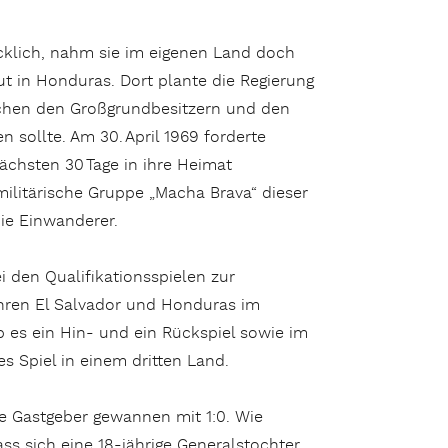
ücklich, nahm sie im eigenen Land doch
t in Honduras. Dort plante die Regierung
ischen den Großgrundbesitzern und den
 sollte. Am 30. April 1969 forderte
ächsten 30 Tage in ihre Heimat
militärische Gruppe „Macha Brava“ dieser
ie Einwanderer.
i den Qualifikationsspielen zur
ahren El Salvador und Honduras im
 es ein Hin- und ein Rückspiel sowie im
es Spiel in einem dritten Land.
ie Gastgeber gewannen mit 1:0. Wie
ass sich eine 18-jährige Generalstochter