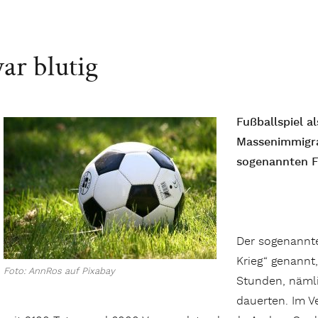
war blutig
Fußballspiel a
Massenimmigra
sogenannten F
Der sogenannte
Krieg“ genannt
Foto: AnnRos auf Pixabay
Stunden, nämli
dauerten. Im Ve