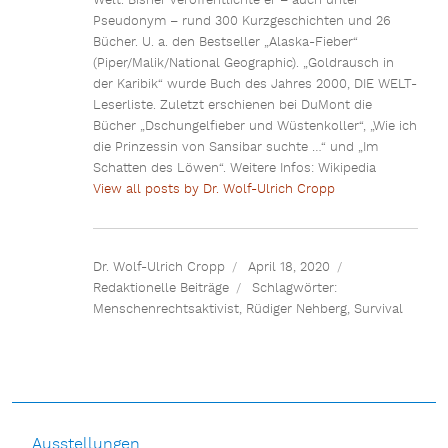
Welt. Bisher veröffentlichte er – auch unter
Pseudonym – rund 300 Kurzgeschichten und 26
Bücher. U. a. den Bestseller „Alaska-Fieber“
(Piper/Malik/National Geographic). „Goldrausch in
der Karibik“ wurde Buch des Jahres 2000, DIE WELT-
Leserliste. Zuletzt erschienen bei DuMont die
Bücher „Dschungelfieber und Wüstenkoller“, „Wie ich
die Prinzessin von Sansibar suchte …“ und „Im
Schatten des Löwen“. Weitere Infos: Wikipedia
View all posts by Dr. Wolf-Ulrich Cropp
Dr. Wolf-Ulrich Cropp
April 18, 2020
Redaktionelle Beiträge
Schlagwörter:
Menschenrechtsaktivist
,
Rüdiger Nehberg
,
Survival
Ausstellungen