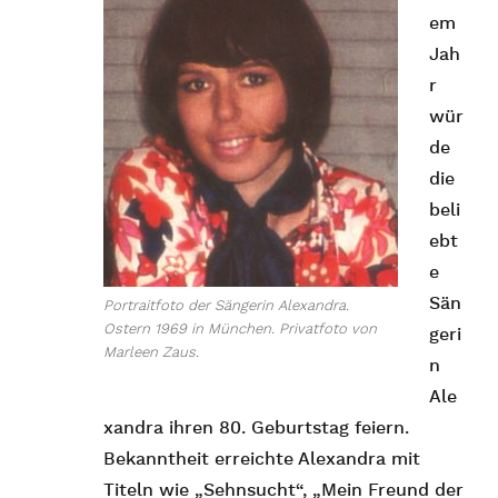
em
Jah
r
wür
de
die
beli
ebt
e
Sän
Portraitfoto der Sängerin Alexandra.
Ostern 1969 in München. Privatfoto von
geri
Marleen Zaus.
n
Ale
xandra ihren 80. Geburtstag feiern.
Bekanntheit erreichte Alexandra mit
Titeln wie „Sehnsucht“, „Mein Freund der