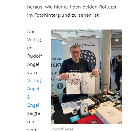
heraus, wie hier auf den beiden Rollups
im Fotohintergrund zu sehen ist.
Der
Verleg
er
Rudolf
Angeli
vom
Verlag
Angeli
&
Engel
zeigte
mir
sein
Rudolf Angeli