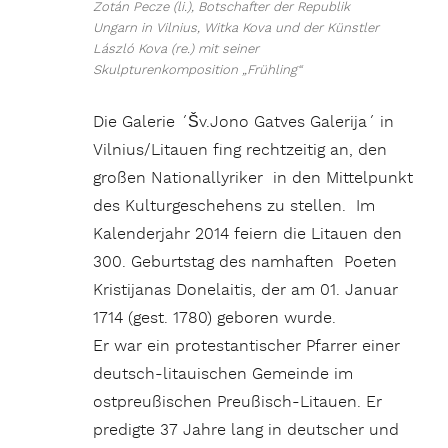
Zotán Pecze (li.), Botschafter der Republik
Ungarn in Vilnius, Witka Kova und der Künstler
László Kova (re.) mit seiner
Skulpturenkomposition „Frühling“
Die Galerie ´Šv.Jono Gatves Galerija´ in
Vilnius/Litauen fing rechtzeitig an, den
großen Nationallyriker in den Mittelpunkt
des Kulturgeschehens zu stellen. Im
Kalenderjahr 2014 feiern die Litauen den
300. Geburtstag des namhaften Poeten
Kristijanas Donelaitis, der am 01. Januar
1714 (gest. 1780) geboren wurde.
Er war ein protestantischer Pfarrer einer
deutsch-litauischen Gemeinde im
ostpreußischen Preußisch-Litauen. Er
predigte 37 Jahre lang in deutscher und