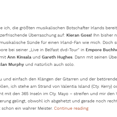
e ich, die größten musikalischen Botschafter Irlands berei
rzerfrischende Überraschung auf:
Kieran Goss!
Ihn bisher n
 musikalische Sünde für einen Irland-Fan wie mich. Doch sie
re bei seiner „Live in Belfast dvd-Tour“ in
Empore
Buchh
 mit
Ann Kinsala
und
Gareth Hughes
. Dann mit seinen Üb
clan Murphy
und natürlich auch solo.
u und einfach den Klängen der Gitarren und der betörend
llen, ich stehe am Strand von Valentia Island (Cty. Kerry) 
ht mit den 365 Inseln im Cty. Mayo – streifen und mir d
erung gelingt, obwohl ich abgehetzt und gerade noch rec
t schon ein wahrer Meister.
Continue reading
„Kieran Goss –