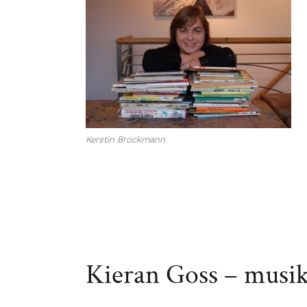
Kerstin Brockmann
Kieran Goss – musika