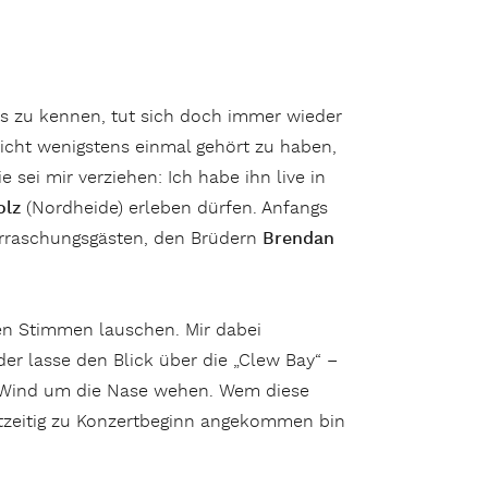
ts zu kennen, tut sich doch immer wieder
icht wenigstens einmal gehört zu haben,
 sei mir verziehen: Ich habe ihn live in
olz
(Nordheide) erleben dürfen. Anfangs
erraschungsgästen, den Brüdern
Brendan
en Stimmen lauschen. Mir dabei
oder lasse den Blick über die „Clew Bay“ –
en Wind um die Nase wehen. Wem diese
htzeitig zu Konzertbeginn angekommen bin
 musikalischer Botschafter Irlands“