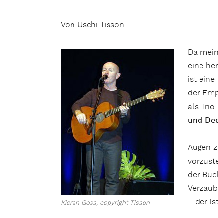
Von Uschi Tisson
Da mein
eine he
ist eine
der Empo
als Trio
und De
Augen z
vorzuste
der Buc
Verzaub
– der is
Kieran Goss, copyright Tisson