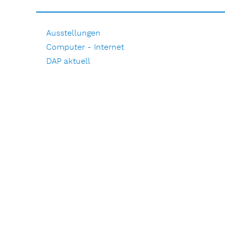
Ausstellungen
Computer - Internet
DAP aktuell
Film
Literarisches
Musik
Natur
Pressemitteilungen
Pressespiegel
Redaktionelle Beiträge
Die Auswärtige Presse e.V.
Impressum und Datenschutz