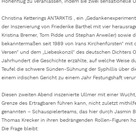
Höhenflug zu veranlassen, indem sie zwei sensationelle 
Christina Ketterings ANTARKTIS , ein „Gedankenexperiment
der Inszenierung von Friederike Barthel mit vier herausra
Kristina Bremer, Tom Pidde und Stephan Arweiler) sowie 
bekanntermaßen seit 1989 von Irans Kirchenfürsten“ mit 
Versen“ und dem „Liebeskonzil“ des deutschen Dichters Os
Jahrhundert die Geschichte erzählte, auf welche Weise 
Teufel die schwere Sünden-Sühnung der Syphillis über d
einem irdischen Gericht zu einem Jahr Festungshaft verur
Diesen zweiten Abend inszenierte Ullmer mit einer Wucht
Grenze des Ertragbaren führen kann, nicht zuletzt mithilf
genannten – Schauspielerteams, das hier durch Jasmin Bu
Thomas Krecker in ihren bedrängenden Rollen-Figuren ho
Die Frage bleibt: