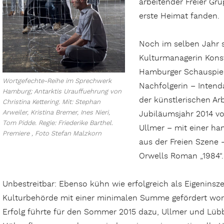
arbeitender Freier Gr
erste Heimat fanden.
Noch im selben Jahr s
Kulturmanagerin Kons
Hamburger Schauspiele
Wortgefechte-Reihe im Sprechwerk
Nachfolgerin – Intend
Hamburg; Antarktis Urauffuehrung von
der künstlerischen Arb
Christina Kettering. Mit: Stephan
Arweiler, Kristina Bremer, Ines Nieri,
Jubiläumsjahr 2014 vo
Tom Pidde. Regie: Friederike Barthel.
Ullmer – mit einer ha
Premiere , Foto Stefan Malzkorn
aus der Freien Szene 
Orwells Roman „1984“.
Unbestreitbar: Ebenso kühn wie erfolgreich als Eigeninsz
Kulturbehörde mit einer minimalen Summe gefördert wor
Erfolg führte für den Sommer 2015 dazu, Ullmer und Lüb