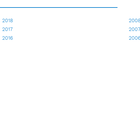
2018
200
2017
200
2016
200
2015
200
2014
2013
2012
2011
2010
2009