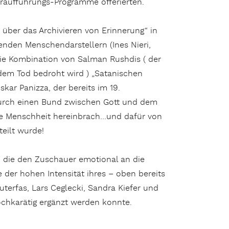
Uraufführungs-Programme offerierten.
 über das Archivieren von Erinnerung“ in
genden Menschendarstellern (Ines Nieri,
die Kombination von Salman Rushdis ( der
dem Tod bedroht wird ) „Satanischen
kar Panizza, der bereits im 19.
durch einen Bund zwischen Gott und dem
ie Menschheit hereinbrach…und dafür von
teilt wurde!
, die den Zuschauer emotional an die
e der hohen Intensität ihres – oben bereits
terfas, Lars Ceglecki, Sandra Kiefer und
chkarätig ergänzt werden konnte.