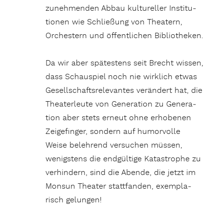
zuneh­menden Abbau kultu­reller Insti­tu­
tionen wie Schlie­ßung von Thea­tern,
Orches­tern und öffent­li­chen Bibliotheken.
Da wir aber spätes­tens seit Brecht wissen,
dass Schau­spiel noch nie wirk­lich etwas
Gesell­schafts­re­le­vantes verän­dert hat, die
Thea­ter­leute von Gene­ra­tion zu Gene­ra­
tion aber stets erneut ohne erho­benen
Zeige­finger, sondern auf humor­volle
Weise beleh­rend versu­chen müssen,
wenigs­tens die endgül­tige Kata­strophe zu
verhin­dern, sind die Abende, die jetzt im
Monsun Theater statt­fanden, exem­pla­
risch gelungen!