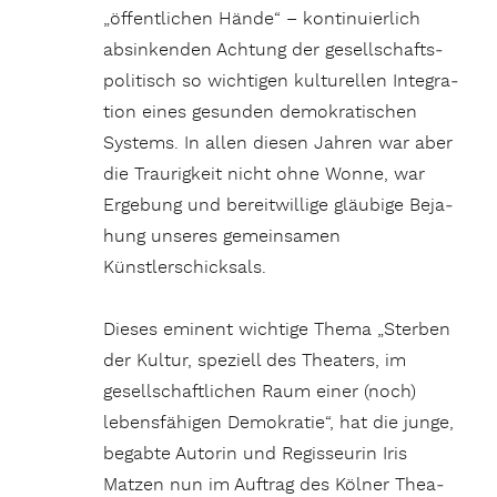
„öffent­li­chen Hände“ – konti­nu­ier­lich
absin­kenden Achtung der gesell­schafts­
po­li­tisch so wich­tigen kultu­rellen
Inte­gra­
tion eines gesunden demo­kra­ti­schen
Systems. In allen diesen Jahren war aber
die Trau­rig­keit nicht ohne Wonne, war
Erge­bung und bereit­wil­lige gläu­bige Beja­
hung unseres gemein­samen
Künstlerschicksals.
Dieses eminent wich­tige Thema „Sterben
der Kultur, speziell des Thea­ters, im
gesell­schaft­li­chen Raum einer (noch)
lebens­fä­higen Demo­kratie“, hat die junge,
begabte Autorin und Regis­seurin Iris
Matzen nun im Auftrag des Kölner Thea­