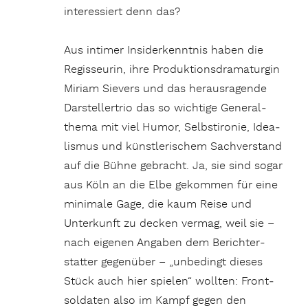
inter­es­siert denn das?
Aus intimer Insi­der­kenntnis haben die
Regis­seurin, ihre Produk­ti­ons­dra­ma­turgin
Miriam Sievers und das heraus­ra­gende
Darstel­ler­trio das so wich­tige Gene­ral­
thema mit viel Humor, Selbst­ironie, Idea­
lismus und künst­le­ri­schem Sach­ver­stand
auf die Bühne gebracht. Ja, sie sind sogar
aus Köln an die Elbe gekommen für eine
mini­male Gage, die kaum Reise und
Unter­kunft zu decken vermag, weil sie –
nach eigenen Angaben dem Bericht­er­
statter gegen­über – „unbe­dingt dieses
Stück auch hier spielen“ wollten: Front­
sol­daten also im Kampf gegen den