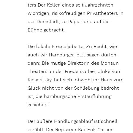
ters Der Keller, eines seit Jahr­zehnten
wich­tigen, risi­ko­freu­digen Privat­thea­ters in
der Domstadt, zu Papier und auf die
Bühne gebracht.
Die lokale Presse jubelte. Zu Recht, wie
auch wir Hamburger jetzt sagen dürfen,
denn: Die mutige Direk­torin des Monsun
Thea­ters an der Frie­dens­allee, Ulrike von
Kiese­ritzky, hat sich, obwohl ihr Haus zum
Glück nicht von der Schlie­ßung bedroht
ist, die hambur­gi­sche Erst­auf­füh­rung
gesichert.
Der äußere Hand­lungs­ab­lauf ist schnell
erzählt: Der Regis­seur Kai-Erik Cartier