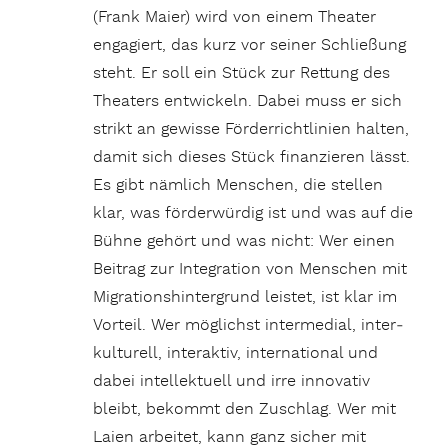
(Frank Maier) wird von einem Theater
enga­giert, das kurz vor seiner Schlie­ßung
steht. Er soll ein Stück zur Rettung des
Thea­ters entwi­ckeln. Dabei muss er sich
strikt an gewisse Förder­richt­li­nien halten,
damit sich dieses Stück finan­zieren lässt.
Es gibt nämlich Menschen, die stellen
klar, was förder­würdig ist und was auf die
Bühne gehört und was nicht: Wer einen
Beitrag zur Inte­gra­tion von Menschen mit
Migra­ti­ons­hin­ter­grund leistet, ist klar im
Vorteil. Wer möglichst inter­me­dial, inter­
kul­tu­rell, inter­aktiv, inter­na­tional und
dabei intel­lek­tuell und irre inno­vativ
bleibt, bekommt den Zuschlag. Wer mit
Laien arbeitet, kann ganz sicher mit