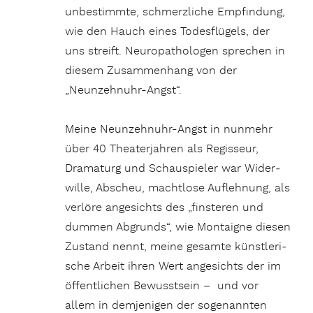
unbe­stimmte, schmerz­liche Empfin­dung,
wie den Hauch eines Todes­flü­gels, der
uns streift. Neuro­pa­tho­logen spre­chen in
diesem Zusam­men­hang von der
„Neunzehnuhr-Angst“.
Meine Neunzehnuhr-Angst in nunmehr
über 40 Thea­ter­jahren als Regis­seur,
Drama­turg und Schau­spieler war Wider­
wille, Abscheu, macht­lose Aufleh­nung, als
verlöre ange­sichts des „fins­teren und
dummen Abgrunds“, wie Montaigne diesen
Zustand nennt, meine gesamte künst­le­ri­
sche Arbeit ihren Wert ange­sichts der im
öffent­li­chen Bewusst­sein – und vor
allem in demje­nigen der soge­nannten