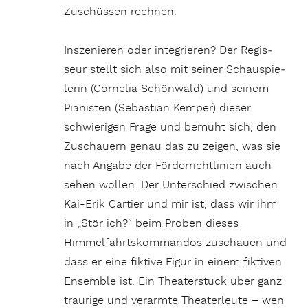
Zuschüssen rechnen.
Insze­nieren oder inte­grieren? Der Regis­
seur stellt sich also mit seiner Schau­spie­
lerin (Cornelia Schön­wald) und seinem
Pianisten (Sebas­tian Kemper) dieser
schwie­rigen Frage und bemüht sich, den
Zuschauern genau das zu zeigen, was sie
nach Angabe der Förder­richt­li­nien auch
sehen wollen. Der Unter­schied zwischen
Kai-Erik Cartier und mir ist, dass wir ihm
in „Stör ich?“ beim Proben dieses
Himmel­fahrts­kom­mandos zuschauen und
dass er eine fiktive Figur in einem fiktiven
Ensemble ist. Ein Thea­ter­stück über ganz
trau­rige und verarmte Thea­ter­leute – wen