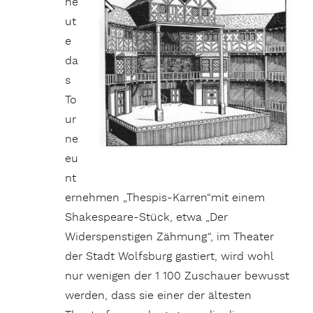
he
ut
e
da
s
To
ur
ne
eu
nt
ernehmen „Thespis-Karren“mit einem
Shakespeare-Stück, etwa „Der
Widerspenstigen Zähmung“, im Theater
der Stadt Wolfsburg gastiert, wird wohl
nur wenigen der 1 100 Zuschauer bewusst
werden, dass sie einer der ältesten