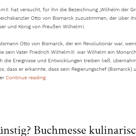
m II. hat versucht, für ihn die Bezeichnung „Wilhelm der 
eichskanzler Otto von Bismarck zuzustimmen, der über ihn 
ser und König von Preußen Wilhelm I.
tsmann Otto von Bismarck, der ein Revolutionär war, wenn 
ie sein Vater Fried­rich Wilhelm III. war Wilhelm ein Mona
h die Ereignisse und Entwicklungen treiben ließ, übernah
s, dass er erkannte, dass sein Regierungschef (Bis­marck) 
 er
Continue reading
„„Kein Großer, aber ein Ritter und ein H
ünstig? Buchmesse kulinaris