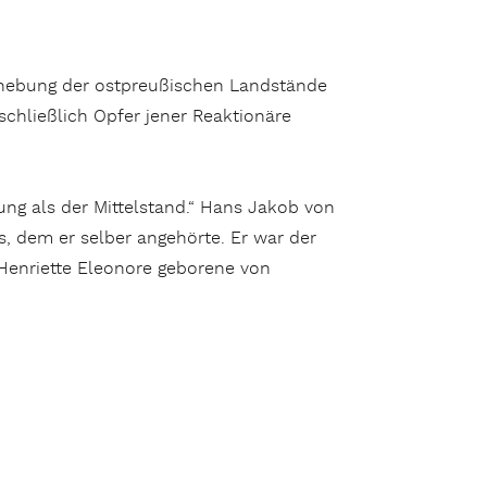
rhebung der ostpreußischen Landstände
schließlich Opfer jener Reaktionäre
ung als der Mittelstand.“ Hans Jakob von
s, dem er selber angehörte. Er war der
Henriette Eleonore geborene von
n Stein und König“