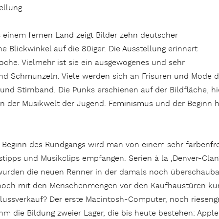
ellung.
inem fernen Land zeigt Bilder zehn deutscher
 Blickwinkel auf die 80iger. Die Ausstellung erinnert
Epoche. Vielmehr ist sie ein ausgewogenes und sehr
 Schmunzeln. Viele werden sich an Frisuren und Mode die
 und Stirnband. Die Punks erschienen auf der Bildfläche, 
z in der Musikwelt der Jugend. Feminismus und der Begin
u Beginn des Rundgangs wird man von einem sehr farbenfr
stipps und Musikclips empfangen. Serien à la ‚Denver-Cla
wurden die neuen Renner in der damals noch überschauba
noch mit den Menschenmengen vor den Kaufhaustüren kurz
lussverkauf? Der erste Macintosh-Computer, noch rieseng
hm die Bildung zweier Lager, die bis heute bestehen: App