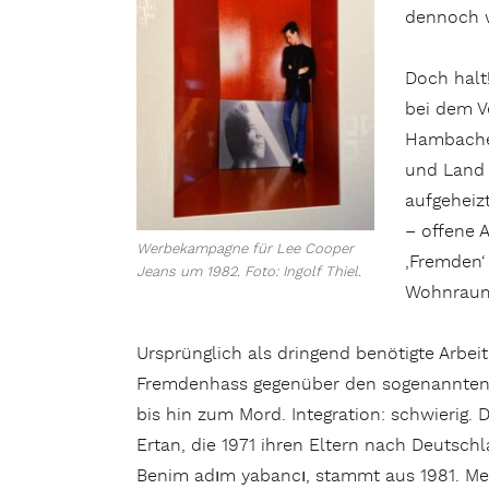
dennoch w
Doch halt
bei dem V
Hambacher
und Land 
aufgeheiz
– offene 
Werbekampagne für Lee Cooper
‚Fremden‘
Jeans um 1982. Foto: Ingolf Thiel.
Wohnrau
Ursprünglich als dringend benötigte Arbeit
Fremdenhass gegenüber den sogenannten G
bis hin zum Mord. Integration: schwierig. 
Ertan, die 1971 ihren Eltern nach Deutschl
Benim adım yabancı, stammt aus 1981. Meh