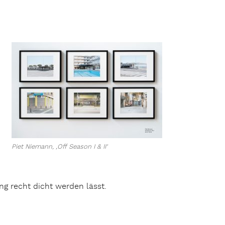
Piet Niemann, ‚Off Season I & II‘
ng recht dicht werden lässt.