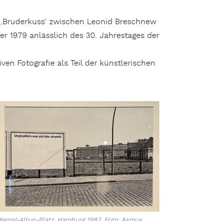
te ‚Bruderkuss‘ zwischen Leonid Breschnew
r 1979 anlässlich des 30. Jahrestages der
iven Fotografie als Teil der künstlerischen
Kemal-Altun-Platz, Hamburg 1982. Foto: Asmus