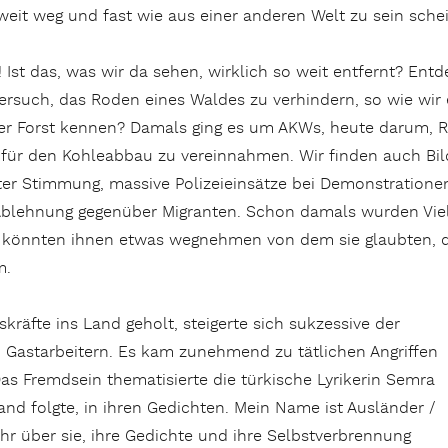
eit weg und fast wie aus einer anderen Welt zu sein sche
! Ist das, was wir da sehen, wirklich so weit entfernt? E
ersuch, das Roden eines Waldes zu verhindern, so wie wir
 Forst kennen? Damals ging es um AKWs, heute darum, 
für den Kohleabbau zu vereinnahmen. Wir finden auch Bil
ter Stimmung, massive Polizeieinsätze bei Demonstrationen
Ablehnung gegenüber Migranten. Schon damals wurden Viel
 könnten ihnen etwas wegnehmen von dem sie glaubten, das
m.
skräfte ins Land geholt, steigerte sich sukzessive der
astarbeitern. Es kam zunehmend zu tätlichen Angriffen
Das Fremdsein thematisierte die türkische Lyrikerin Semra
and folgte, in ihren Gedichten. Mein Name ist Ausländer /
r über sie, ihre Gedichte und ihre Selbstverbrennung