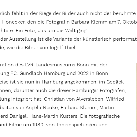
lich fehlt in der Riege der Bilder auch nicht der berühm
 Honecker, den die Fotografin Barbara Klemm am 7. Oktobe
htete. Ein Foto, das um die Welt ging.
 der Ausstellung ist die Variante der künstlerisch performat
e, wie die Bilder von Ingolf Thiel.
peration des LVR-Landesmuseums Bonn mit der
tung F.C. Gundlach Hamburg und 2022 in Bonn
r Reise ist sie nun in Hamburg angekommen, im Gepäck
tionen, darunter auch die dreier Hamburger Fotografen,
ung integriert hat: Christian von Alversleben, Wilfried
rbeiten von Angela Neuke, Barbara Klemm, Martin
rd Danigel, Hans-Martin Küsters. Die fotografische
r und Filme um 1980, von Toneinspielungen und