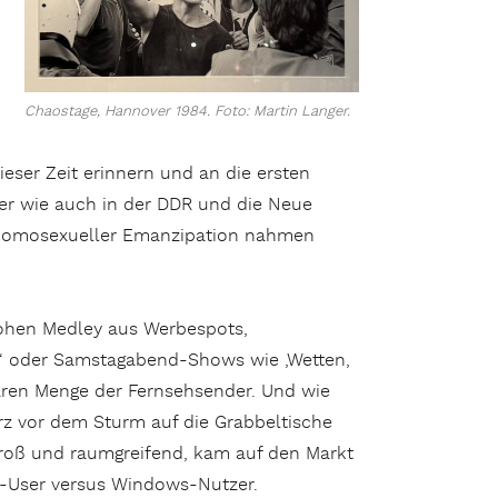
Chaostage, Hannover 1984. Foto: Martin Langer.
ser Zeit erinnern und an die ersten
hier wie auch in der DDR und die Neue
n homosexueller Emanzipation nahmen
ohen Medley aus Werbespots,
n‘ oder Samstagabend-Shows wie ‚Wetten,
ren Menge der Fernsehsender. Und wie
 vor dem Sturm auf die Grabbeltische
roß und raumgreifend, kam auf den Markt
le-User versus Windows-Nutzer.