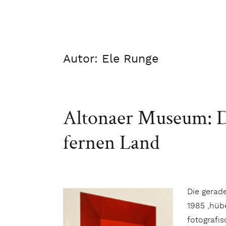
Autor:
Ele Runge
Altonaer Museum: D
fernen Land
Die gerad
1985 ‚hüb
fotografi