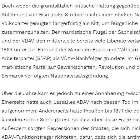
Doch weder die grundsätzlich kritische Haltung gegenübe
Ablehnung von Bismarcks Streben nach einem starken Nat
Volkspartei genügten längerfristig als Kitt, um Bürgerliche
zusammenzuhalten. Der marxistische Flügel der Sächsische
und der VDAV, den mittlerweile bereits viele Liberale verla
1869 unter der Führung der Marxisten Bebel und Wilhelm
Arbeiterpartei (SDAP) als VDAV-Nachfolger gründete. Im Ge
marxistische Partei auf Gewerkschaften, Revolution und d
Bismarck verfolgten Nationalstaatsgründung.
Über die Jahre kam es jedoch zu einer Annäherung zwisc
Einerseits hatte auch Lassalles ADAV nach dessen Tod im
aufgenommen. Andererseits hatte Preußen bis 1871 die d
kleindeutschen Sinne gelöst, so dass über diese Frage ni
Außerdem sorgten Repressionen des Staates, die sich ni
ADAV-Funktionsträger richteten, dafür, dass sich die anti