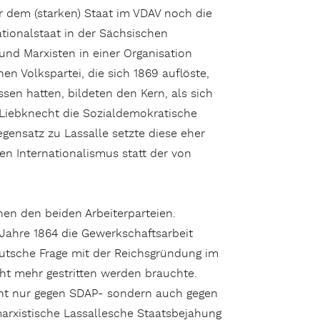
r dem (starken) Staat im VDAV noch die
ionalstaat in der Sächsischen
 und Mar­xisten in einer Organisation
n Volkspartei, die sich 1869 auflöste,
ssen hatten, bildeten den Kern, als sich
 Liebknecht die Sozialdemokratische
gensatz zu Las­salle setzte diese eher
en Internationalismus statt der von
hen den beiden Arbeiterparteien.
 Jahre 1864 die Gewerkschaftsarbeit
eutsche Frage mit der Reichsgründung im
cht mehr gestritten werden brauchte.
cht nur gegen SDAP- sondern auch gegen
marxistische Lassallesche Staatsbejahung