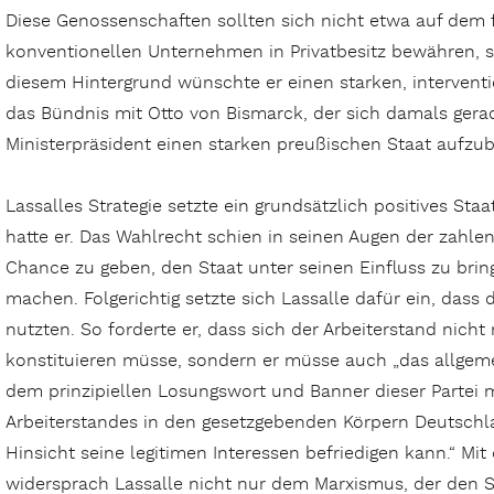
Diese Genossenschaften sollten sich nicht etwa auf dem 
konventionellen Unternehmen in Privatbesitz bewähren, 
diesem Hintergrund wünschte er einen starken, interventio
das Bündnis mit Otto von Bismarck, der sich damals gera
Ministerpräsident einen starken preußischen Staat aufzu
Lassalles Strategie setzte ein grundsätzlich positives Sta
hatte er. Das Wahlrecht schien in seinen Augen der zahl
Chance zu geben, den Staat unter seinen Einfluss zu brin
machen. Folgerichtig setzte sich Lassalle dafür ein, dass 
nutzten. So forderte er, dass sich der Arbeiterstand nicht 
konstituieren müsse, sondern er müsse auch „das allgeme
dem prinzipiellen Losungswort und Banner dieser Partei 
Arbeiterstandes in den gesetzgebenden Körpern Deutschland
Hinsicht seine legitimen Interessen befriedigen kann.“ Mi
widersprach Lassalle nicht nur dem Marxismus, der den S