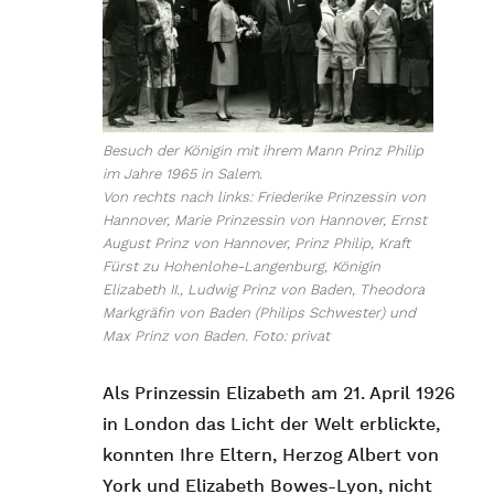
Besuch der Königin mit ihrem Mann Prinz Philip
im Jahre 1965 in Salem.
Von rechts nach links: Friederike Prinzessin von
Hannover, Marie Prinzessin von Hannover, Ernst
August Prinz von Hannover, Prinz Philip, Kraft
Fürst zu Hohenlohe-Langenburg, Königin
Elizabeth II., Ludwig Prinz von Baden, Theodora
Markgräfin von Baden (Philips Schwester) und
Max Prinz von Baden. Foto: privat
Als Prinzessin Elizabeth am 21. April 1926
in London das Licht der Welt erblickte,
konnten Ihre Eltern, Herzog Albert von
York und Elizabeth Bowes-Lyon, nicht