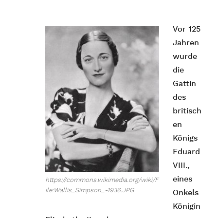
Vor 125
Jahren
wurde
die
Gattin
des
britisch
en
Königs
Eduard
VIII.,
eines
https://commons.wikimedia.org/wiki/F
ile:Wallis_Simpson_-1936.JPG
Onkels
Königin