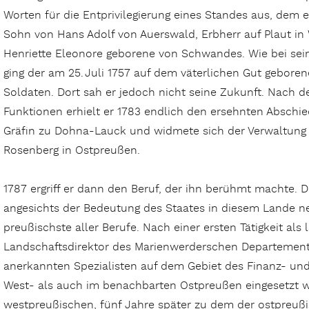
Worten für die Entprivilegierung eines Standes aus, dem e
Sohn von Hans Adolf von Auerswald, Erbherr auf Plaut i
Henriette Eleonore geborene von Schwandes. Wie bei sei
ging der am 25. Juli 1757 auf dem väterlichen Gut geboren
Soldaten. Dort sah er jedoch nicht seine Zukunft. Nach de
Funktionen erhielt er 1783 endlich den ersehnten Abschied
Gräfin zu Dohna-Lauck und widmete sich der Verwaltung 
Rosenberg in Ostpreußen.
1787 ergriff er dann den Beruf, der ihn berühmt machte. D
angesichts der Bedeutung des Staates in diesem Lande n
preußischste aller Berufe. Nach einer ersten Tätigkeit als l
Landschaftsdirektor des Marienwerderschen Departement
anerkannten Spezialisten auf dem Gebiet des Finanz- und
West- als auch im benachbarten Ostpreußen eingesetzt w
westpreußischen, fünf Jahre später zu dem der ostpreuß