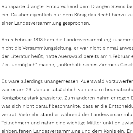
Bonaparte drängte. Entsprechend dem Drängen Steins ber
ein. Da aber eigentlich nur dem König das Recht hierzu z
einer Landesversammlung gesprochen.
Am 5. Februar 1813 kam die Landesversammlung zusamm
nicht die Versammlungsleitung, er war nicht einmal anwes
der Literatur heißt, hatte Auerswald bereits am 1. Februar 
Zeit unmöglich“ mache, „außerhalb seines Zimmers Geschä
Es wäre allerdings unangemessen, Auerswald vorzuwerfen
war er am 29. Januar tatsächlich von einem rheumatisch
Königsberg stark grassierte. Zum anderen nahm er regen E
was sich nicht darauf beschränkte, dass er die Entscheidun
vertrat. Vielmehr stand er während der Landesversammlu
Teilnehmern und nahm eine wichtige Mittlerfunktion zwis
einberufenen Landesversammlung und dem König ein. Er b