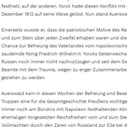
festhielt, auf der anderen. Yorck hatte diesen Konflikt m
Dezember 1812 auf seine Weise gelöst. Nun stand Auersw
Einerseits wusste er, dass die patriotischen Motive des Re
und zum Stein über jeden Zweifel erhaben waren und die
Chance zur Befreiung des Vaterlandes vom napoleonischen
zaudernde König Friedrich Wilhelm III. Yorcks Seitenwech
Russen noch immer nicht nachvollzogen und seit dem Sie
Beamte mit dem Trauma, wegen zu enger Zusammenarbeit
geziehen zu werden.
Auerswald kam in diesen Wochen der Befreiung und Bese
Truppen eine für die Gesamtgeschichte Preußens wichtig
immer noch am Bündnis mit Napoleon festhaltenden König
ehemaligen Vorgesetzten Reichsfreiherr vom und zum Stei
Vollmachten durch den Zaren von Russland zur Eile bei 