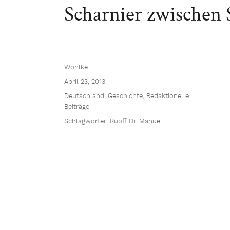
Scharnier zwischen 
Wöhlke
April 23, 2013
Deutschland
,
Geschichte
,
Redaktionelle
Beiträge
Schlagwörter:
Ruoff Dr. Manuel