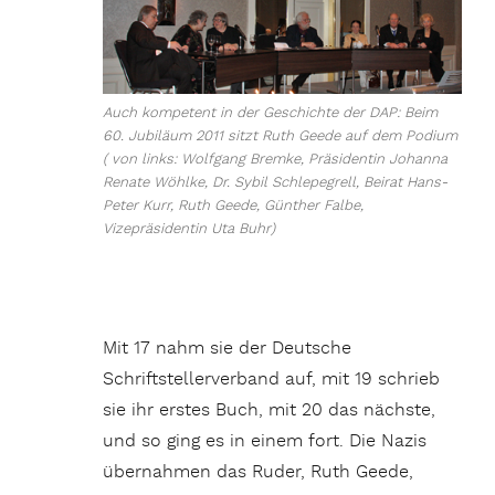
Auch kompetent in der Geschichte der DAP: Beim
60. Jubiläum 2011 sitzt Ruth Geede auf dem Podium
( von links: Wolfgang Bremke, Präsidentin Johanna
Renate Wöhlke, Dr. Sybil Schlepegrell, Beirat Hans-
Peter Kurr, Ruth Geede, Günther Falbe,
Vizepräsidentin Uta Buhr)
Mit 17 nahm sie der Deutsche
Schriftstellerverband auf, mit 19 schrieb
sie ihr erstes Buch, mit 20 das nächste,
und so ging es in einem fort. Die Nazis
übernahmen das Ruder, Ruth Geede,