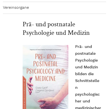
Vereinsorgane
Prä- und postnatale
Psychologie und Medizin
Prä- und
postnatale
Psychologie
und Medizin
bilden die
Schnittstelle
n
psychologisc
her und
medizinischer