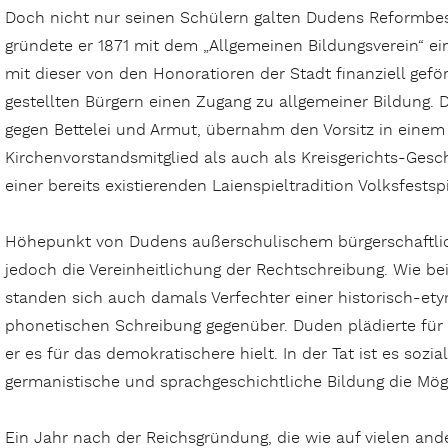
Doch nicht nur seinen Schülern galten Dudens Reformbe
gründete er 1871 mit dem „Allgemeinen Bildungsverein“ e
mit dieser von den Honoratioren der Stadt finanziell gefö
gestellten Bürgern einen Zugang zu allgemeiner Bildung. 
gegen Bettelei und Armut, übernahm den Vorsitz in einem 
Kirchenvorstandsmitglied als auch als Kreisgerichts-Ges
einer bereits existierenden Laienspieltradition Volksfestsp
Höhepunkt von Dudens außerschulischem bürgerschaftl
jedoch die Vereinheitlichung der Rechtschreibung. Wie be
standen sich auch damals Verfechter einer historisch-et
phonetischen Schreibung gegenüber. Duden plädierte für d
er es für das demokratischere hielt. In der Tat ist es so
germanistische und sprachgeschichtliche Bildung die Mögli
Ein Jahr nach der Reichsgründung, die wie auf vielen an