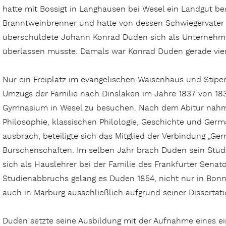
hatte mit Bossigt in Langhausen bei Wesel ein Landgut b
Branntweinbrenner und hatte von dessen Schwiegervate
überschuldete Johann Konrad Duden sich als Unternehmer
überlassen muss­te. Damals war Konrad Duden gerade vier
Nur ein Freiplatz im evangelischen Waisenhaus und Stipe
Umzugs der Familie nach Dinslaken im Jahre 1837 von 18
Gymnasium in Wesel zu besuchen. Nach dem Abitur nahm
Philosophie, klassischen Philologie, Geschichte und Germa
ausbrach, beteiligte sich das Mitglied der Verbindung „G
Burschenschaften. Im selben Jahr brach Duden sein Stu
sich als Hauslehrer bei der Familie des Frankfurter Senat
Studienabbruchs gelang es Duden 1854, nicht nur in Bo
auch in Marburg ausschließlich aufgrund seiner Dissertat
Duden setzte seine Ausbildung mit der Aufnahme eines ei