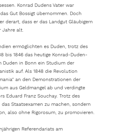
esessen. Konrad Dudens Vater war
r das Gut Bossigt übernommen. Doch
 derart, dass er das Landgut Gläubigern
 Jahre alt.
ndien ermöglichten es Duden, trotz des
38 bis 1846 das heutige Konrad-Duden-
 Duden in Bonn ein Studium der
nistik auf. Als 1848 die Revolution
ermania“ an den Demonstrationen der
dium aus Geldmangel ab und verdingte
ors Eduard Franz Souchay. Trotz des
nn das Staatsexamen zu machen, sondern
ion, also ohne Rigorosum, zu promovieren.
njährigen Referendariats am