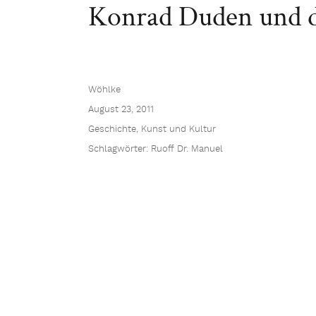
Konrad Duden und di
Wöhlke
August 23, 2011
Geschichte
,
Kunst und Kultur
Schlagwörter:
Ruoff Dr. Manuel