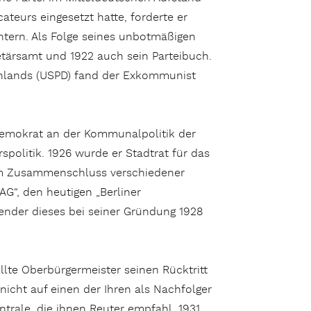
ateurs eingesetzt hatte, forderte er
ntern. Als Folge seines unbotmäßigen
etärsamt und 1922 auch sein Parteibuch.
chlands (USPD) fand der Exkommunist
demokrat an der Kommunalpolitik der
rspolitik. 1926 wurde er Stadtrat für das
zum Zusammenschluss verschiedener
AG“, den heutigen „Berliner
zender dieses bei seiner Gründung 1928
.
lte Oberbürgermeister seinen Rück­tritt
icht auf einen der Ihren als Nachfolger
ntrale, die ihnen Reuter empfahl. 1931