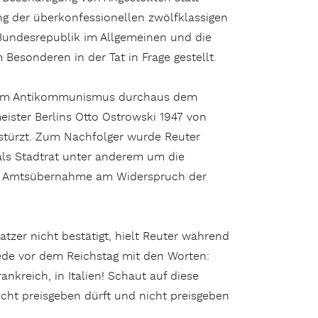
ung der überkonfessionellen zwölfklassigen
 Bundesrepublik im Allgemeinen und die
esonderen in der Tat in Frage gestellt.
einem Antikommunismus durchaus dem
ister Berlins Otto Ostrowski 1947 von
estürzt. Zum Nachfolger wurde Reuter
 als Stadtrat unter anderem um die
 die Amtsübernahme am Widerspruch der
tzer nicht bestätigt, hielt Reuter während
ede vor dem Reichstag mit den Worten:
rankreich, in Italien! Schaut auf diese
icht preisgeben dürft und nicht preisgeben