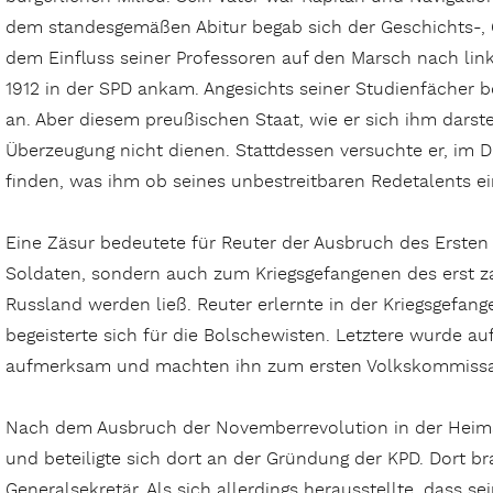
dem standesgemäßen Abitur begab sich der Geschichts-, 
dem Einfluss seiner Professoren auf den Marsch nach lin
1912 in der SPD ankam. Angesichts seiner Studienfächer b
an. Aber diesem preußischen Staat, wie er sich ihm darstel
Überzeugung nicht dienen. Stattdessen versuchte er, im 
finden, was ihm ob seines unbestreitbaren Redetalents e
Eine Zäsur bedeutete für Reuter der Ausbruch des Ersten 
Soldaten, sondern auch zum Kriegsgefangenen des erst z
Russland werden ließ. Reuter erlernte in der Kriegsgefan
begeisterte sich für die Bolschewisten. Letztere wurde a
aufmerksam und machten ihn zum ersten Volkskommissa
Nach dem Ausbruch der Novemberrevolution in der Heimat
und beteiligte sich dort an der Gründung der KPD. Dort br
Generalsekretär. Als sich allerdings herausstellte, dass s