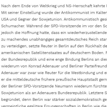
Nach dem Ende von Weltkrieg und NS-Herrschaft kehrte R
Mit seiner Einstellung wurde der Antikommunist im Kalte
USA und Gegner der Sowjetunion. Antikommunistisch gesi
Schumacher. Während der SPD-Vorsitzende im vor den So
jedoch die Hoffnung hatte, dass ein wiederherzustellend
zu machendes unabhängiges gesamtdeutsches Reich stark
zu verteidigen, setzte Reuter in Berlin auf den Rückhalt
amerikanischen Satellitenstaates auf deutschem Boden. Fo
der Bundesrepublik und eine enge Bindung Berlins an dies
wiederum von Konrad Adenauer und Berliner Parteifreun
Adenauer war zwar wie Reuter für die Westbindung und ei
er die mitteldeutsche frühere preußische Hauptstadt ge
der Berliner SPD-Vorsitzende Neumann wiederum fürchtet
Sowjetunion als an Adenauers Bundesrepublik. Letztere S
begründet, denn Berlin war stärker sozialdemokratisch ge
vermeintliche egalitäre Errungenschaften in Berlin wie die