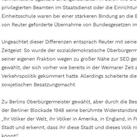
privilegierten Beamten im Staatsdienst oder die Einricht
Einheitsschule waren bei einer stärkeren Bindung an die
von Reuter geforderte Übernahme von Bundesgesetzen im B
Ungeachtet dieser Differenzen entsprach Reuter mit s
Zeitgeist. So wurde der sozialdemokratische Oberbürgerme
seiner eigenen Fraktion wegen zu großer Nähe zur SED g
gewählt, der sich vorher wie bereits in der Weimarer Zeit
Verkehrspolitik gekümmert hatte. Allerdings scheiterte
sowjetischen Besatzungsmacht.
Zu Berlins Oberbürgermeister gewählt, aber durch die Besa
der Berliner Blockade 1948 seine berühmte Widerstandsr
„Ihr Völker der Welt, ihr Völker in Amerika, in England, in F
Stadt und erkennt, dass ihr diese Stadt und dieses Volk n
könnt!“