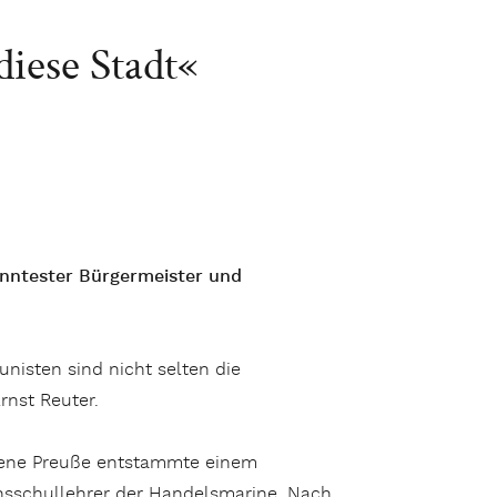
diese Stadt«
kanntester Bürgermeister und
isten sind nicht selten die
rnst Reuter.
rene Preuße entstammte einem
onsschullehrer der Handelsmarine. Nach