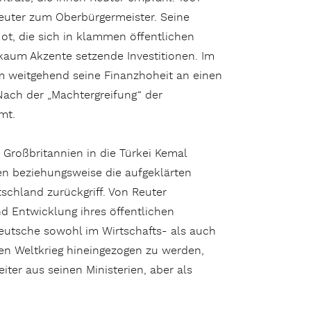
uter zum Oberbürgermeister. Seine
Not, die sich in klammen öffentlichen
kaum Akzente setzende Investitionen. Im
m weitgehend seine Finanzhoheit an einen
ach der „Macht­ergreifung“ der
mt.
 Großbritannien in die Türkei Kemal
en beziehungsweise die aufgeklärten
schland zurückgriff. Von Reuter
nd Entwicklung ihres öffentlichen
eutsche sowohl im Wirtschafts- als auch
ten Weltkrieg hineingezogen zu werden,
iter aus seinen Ministerien, aber als