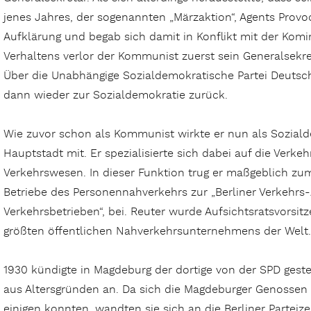
jenes Jahres, der sogenannten „Märzaktion“, Agents Provoc
Aufklärung und begab sich damit in Konflikt mit der Komi
Verhaltens verlor der Kommunist zuerst sein Generalsekr
Über die Unabhängige Sozialdemokratische Partei Deuts
dann wieder zur Sozialdemokratie zurück.
Wie zuvor schon als Kommunist wirkte er nun als Sozial
Hauptstadt mit. Er spezialisierte sich dabei auf die Verkeh
Verkehrswesen. In dieser Funktion trug er maßgeblich 
Betriebe des Personennahverkehrs zur „Berliner Verkehrs-
Verkehrsbetrieben“, bei. Reuter wurde Aufsichtsratsvorsit
größten öffentlichen Nahverkehrsunternehmens der Welt
1930 kündigte in Magdeburg der dortige von der SPD gestel
aus Altersgründen an. Da sich die Magdeburger Genossen n
einigen konnten, wandten sie sich an die Berliner Parteize