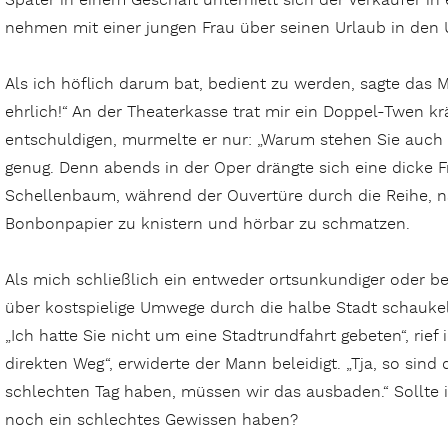
Später in einem Geschäft unterhielt sich der Verkäufer in
nehmen mit einer jungen Frau über seinen Urlaub in den U
Als ich höflich darum bat, bedient zu werden, sagte das M
ehrlich!“ An der Theaterkasse trat mir ein Doppel-Twen krä
entschuldigen, murmelte er nur: „Warum stehen Sie auch s
genug. Denn abends in der Oper drängte sich eine dicke Fr
Schellenbaum, während der Ouvertüre durch die Reihe, n
Bonbonpapier zu knistern und hörbar zu schmatzen.
Als mich schließlich ein entweder ortsunkundiger oder be
über kostspielige Umwege durch die halbe Stadt schauke
„Ich hatte Sie nicht um eine Stadtrundfahrt gebeten“, rief
direkten Weg“, erwiderte der Mann beleidigt. „Tja, so sind
schlechten Tag haben, müssen wir das ausbaden.“ Sollte
noch ein schlechtes Gewissen haben?