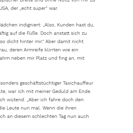
 epischer Breite und ohne Notiz von mir zu
SA, der „echt super“ war.
ädchen indigniert: „Also, Kunden hast du,
ftig auf die Füße. Doch anstatt sich zu
o dicht hinter mir.“ Aber damit nicht
au, deren Armreife klirrten wie ein
ahm neben mir Platz und fing an, mit
sonders geschäftstüchtiger Taxichauffeur
lte, war ich mit meiner Geduld am Ende.
 ich wütend. „Aber ich fahre doch den
 die Leute nun mal. Wenn die ihren
 ich an diesem schlechten Tag nun auch