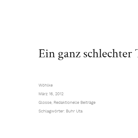
Ein ganz schlechter
Wöhlke
März 16, 2012
Glosse
,
Redaktionelle Beiträge
Schlagwörter:
Buhr Uta