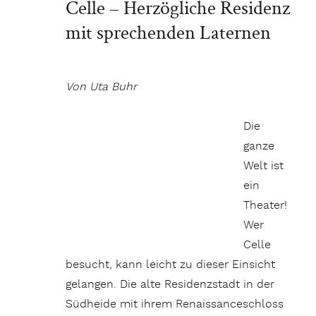
ganze
Welt ist ein Theater! Wer Celle besucht,
kann leicht zu dieser Einsicht gelangen.
Die alte Residenzstadt in der Südheide
mit ihrem Renaissanceschloss und einer
Fülle prächtiger Fachwerkhäuser – es
sollen an die fünfhundert sein – ist eine
ideale Kulisse für bühnenreife Auftritte
schauspielerisch begabter Cellenser.
Übrigens … der Name Cellenser gebührt
nur Personen, die in den Mauern der
Stadt geboren wurden. Die Zugereisten
heißen schlicht Celler.
Die Dame im Reifrock und den bunten
Schleifchen im blonden Haar stellt sich
mit einem graziösen Hofknicks vor: