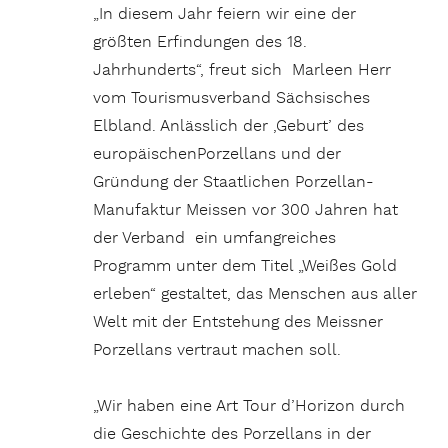
Manufaktur Meissen vor 300 Jahren hat
der Verband ein umfangreiches
Programm unter dem Titel „Weißes Gold
erleben“ gestaltet, das Menschen aus aller
Welt mit der Entstehung des Meissner
Porzellans vertraut machen soll.
„Wir haben eine Art Tour d’Horizon durch
die Geschichte des Porzellans in der
gesamten Region erarbeitet. Dresden
gehört ebenso dazu wie eine Reihe von
Orten entlang der Sächsischen
Weinstraße“, sagt Frau Herr und zeigt eine
Broschüre, die Auskunft über sämtliche
Details gibt. Da ist zum Beispiel die
Stadtrundfahrt im komfortablen City-Bus