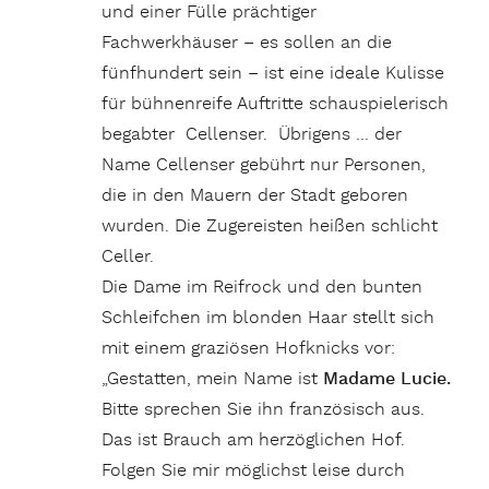
„Gestatten, mein Name ist
Madame Lucie.
Bitte sprechen Sie ihn französisch aus.
Das ist Brauch am herzöglichen Hof.
Folgen Sie mir möglichst leise durch
unser Schloss. Ich habe Ihnen eine Menge
zu erzählen.“
Continue reading
„Celle – Herzög
Balaton-Überschwimmen
2009 in Ungarn
Von Dr. László Kova
Der Plattensee, ungarisch Balaton, die
Ungarn nennen ihn stolz „das ungarische