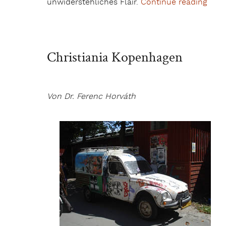
unwiderstehliches Flair.
Continue reading
„Bar
Christiania Kopenhagen
Von Dr. Ferenc Horváth