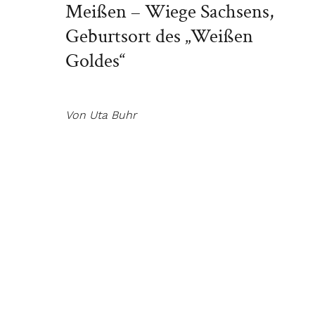
Meißen – Wiege Sachsens,
Geburtsort des „Weißen
Goldes“
Von Uta Buhr
„In diesem Jahr feiern wir eine der
größten Erfindungen des 18.
Jahrhunderts“, freut sich Marleen Herr
vom Tourismusverband Sächsisches
Elbland. Anlässlich der ‚Geburt’ des
europäischenPorzellans und der
Gründung der Staatlichen Porzellan-